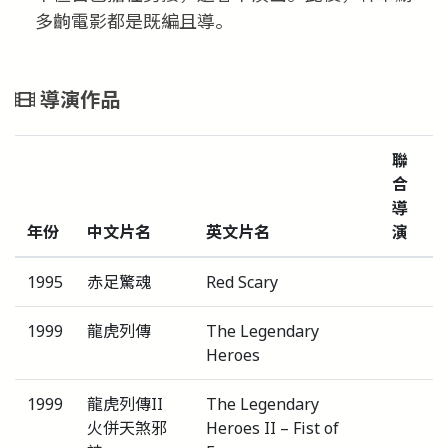
多齣電影都是既編且導。
導演作品
聯
合
導
年份
中文片名
英文片名
演
1995
赤足驚魂
Red Scary
1999
龍虎列傳
The Legendary
Heroes
1999
龍虎列傳II
The Legendary
火併天煞邪
Heroes II – Fist of