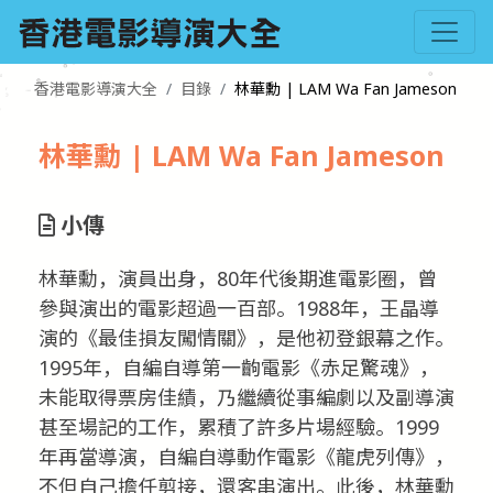
香港電影導演大全
目錄
林華勳 | LAM Wa Fan Jameson
林華勳 | LAM Wa Fan Jameson
小傳
林華勳，演員出身，80年代後期進電影圈，曾
參與演出的電影超過一百部。1988年，王晶導
演的《最佳損友闖情關》，是他初登銀幕之作。
1995年，自編自導第一齣電影《赤足驚魂》，
未能取得票房佳績，乃繼續從事編劇以及副導演
甚至場記的工作，累積了許多片場經驗。1999
年再當導演，自編自導動作電影《龍虎列傳》，
不但自己擔任剪接，還客串演出。此後，林華勳