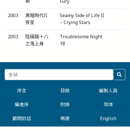
神
Fury
2003
黑暗時代II
Seamy Side of Life II
夜星
– Crying Stars
2003
陰陽路十八
Troublesome Night
之鬼上身
18
序言
目錄
編製人員
編者序
附錄
简体
顧問的話
鳴謝
English