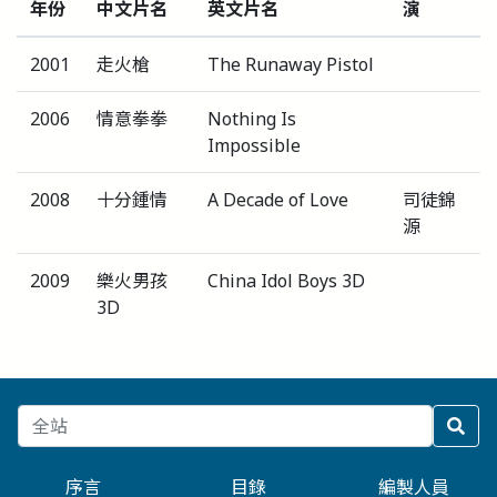
年份
中文片名
英文片名
演
2001
走火槍
The Runaway Pistol
2006
情意拳拳
Nothing Is
Impossible
2008
十分鍾情
A Decade of Love
司徒錦
源
2009
樂火男孩
China Idol Boys 3D
3D
序言
目錄
編製人員