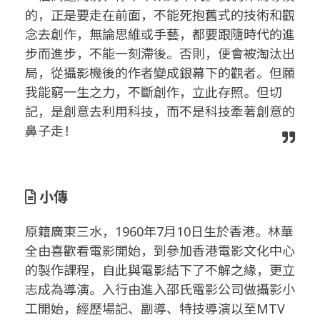
的，正是要走在前面，不能死抱舊式的技術和觀
念去創作，無論思維或手藝，都要跟隨時代的進
步而進步，不能一刻滯後。否則，便會被淘汰出
局，從攝影機後的作者變成銀幕下的觀者。但願
我能窮一生之力，不斷創作，立此存照。但切
記，是創意去利用科技，而不是科技牽著創意的
鼻子走！
小傳
原籍廣東三水，1960年7月10日生於香港。林華
全由喜歡看電影開始，到參加香港電影文化中心
的製作課程，自此與電影結下了不解之緣，更立
志成為導演。入行由進入邵氏電影公司做攝影小
工開始，經歷場記、副導、特技導演以至MTV