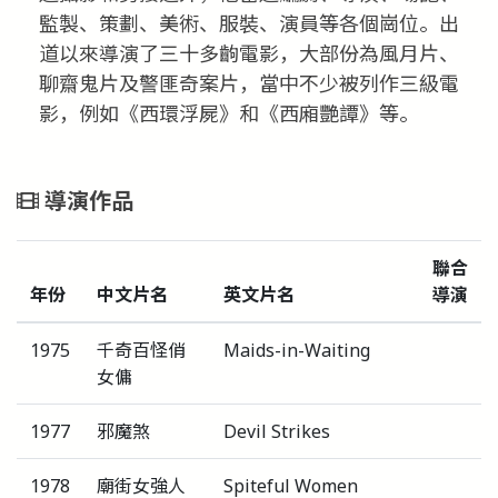
監製、策劃、美術、服裝、演員等各個崗位。出
道以來導演了三十多齣電影，大部份為風月片、
聊齋鬼片及警匪奇案片，當中不少被列作三級電
影，例如《西環浮屍》和《西廂艷譚》等。
導演作品
聯合
年份
中文片名
英文片名
導演
1975
千奇百怪俏
Maids-in-Waiting
女傭
1977
邪魔煞
Devil Strikes
1978
廟街女強人
Spiteful Women