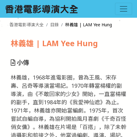
香港電影導演大全
目錄
林義雄 | LAM Yee Hung
林義雄 | LAM Yee Hung
小傳
林義雄，1968年進電影圈，曾為王風、宋存
壽、呂奇等導演當場記。1970年轉當楊權的副
導演，由《不敢回家的少女》開始，一直當楊權
的副手，直到1984年的《我愛神仙遮》為止。
1971年，林義雄亦開始當編劇。1975年，首次
嘗試自編自導，為協利開拍風月喜劇《千奇百怪
俏女傭》。林義雄在片場是「百搭」，除了未幹
過攝影和剪接之外，他當過編劇、導演、場記、