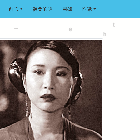
前言
顧問的話
目錄
附錄