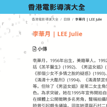
香港電影導演大全
目錄
李華月 | LEE Julie
李華月 | LEE Julie
小傳
李華月，1956年出生，美籍華人。1
括《羔羊醫生》(1992)、《男盜女娼》(
《那個少女不多情之脫的疑惑》(1993)、
《滿清十大酷刑》(1994)、《滿清禁宮奇
等。但除了《男盜女娼》是第二女主角
色。為求突破，她在1995年宣佈開拍
在媒體上公開徵聘多名男角，聲稱拍攝
時曾引起頗多議論。同年她還與石村二