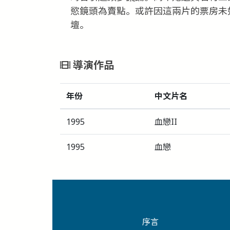
慾鏡頭為賣點。或許因這兩片的票房未
壇。
導演作品
年份
中文片名
1995
血戀II
1995
血戀
序言