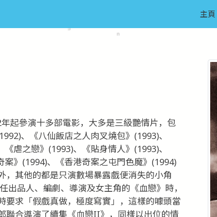
主頁
992年起參演十多部電影，大多是三級艷情片，包
1992)、《八仙飯店之人肉叉燒包》(1993)、
《虐之戀》(1993)、《貼身情人》(1993)、
案》(1994)、《香港奇案之屯門色魔》(1994)
外，其他的都是只演數場暴露戲便消失的小角
自任出品人、編劇、導演及女主角的《血戀》時，
時要求「假戲真做，極度寫實」，這樣的噱頭當
郎聯合導演了續集《血戀II》，同樣以出位的情