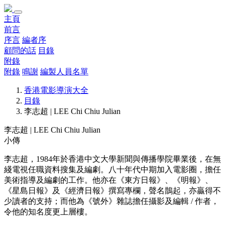
主頁
前言
序言
編者序
顧問的話
目錄
附錄
附錄
鳴謝
編製人員名單
香港電影導演大全
目錄
李志超 | LEE Chi Chiu Julian
李志超 | LEE Chi Chiu Julian
小傳
李志超，1984年於香港中文大學新聞與傳播學院畢業後，在無
綫電視任職資料搜集及編劇。八十年代中期加入電影圈，擔任
美術指導及編劇的工作。他亦在《東方日報》、《明報》、
《星島日報》及《經濟日報》撰寫專欄，聲名鵲起，亦贏得不
少讀者的支持；而他為《號外》雜誌擔任攝影及編輯 / 作者，
令他的知名度更上層樓。