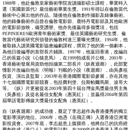
1988年，他赴倫敦皇家藝術學院攻讀攝影碩士課程，畢業時入
選《英國新當代》最佳藝術畢業生獎。1991年得以在倫敦當代
藝術中心展出他的作品。隨後他在倫敦創作攝影及錄像藝術。
他的錄像藝術作品曾在倫敦電影節、鹿特丹電影節及其他歐洲
的電影節放映，備受讚譽。他亦先後贏得多個獎項，包括
PEPINIERES歐洲青年藝術家獎、最佳英國藝術研究生獎、倫
敦當代藝術研究所頒發的倫敦柯達三重曝光獎狀。1994年，他
被取錄入讀英國電影協會編劇課程，撰寫了他的第一個劇本，
為他日後編導的首部長片鋪路。1997年，他返回香港，改編自
己的長篇小說《心猿意馬》，在1999拍成長片公映。2001年，
香港藝術發展局資助他拍攝第二部長片《妖夜迴廊》，此部驚
慄影片改編自他在《明報》刊載的小說《夜迴廊》，由吳彥祖
投資、演出及監製；2003年在香港國際電影節參展，亦在其他
十七個國際電影節競賽，包括費利堡、拉斯帕爾馬斯、波哥大
等。《妖》片更被提名2003年第四十屆台灣金馬獎最佳男主角
（吳彥祖）及提名最佳女配角（惠英紅）；並贏得2004年第四
屆華語電影傳媒大獎最佳女配角（惠英紅）。
自《妖夜迴廊》的成功後，奠定了李志超作為香港優秀的獨立
電影導演的地位。2006年，他憑《岳飛正傳》入選香港亞洲電
影投資會。2007年底，李志超患上腹膜癌，他將自己的抗癌經
歷創作成《造口人》的電影計劃，在2009年代表香港入選台灣