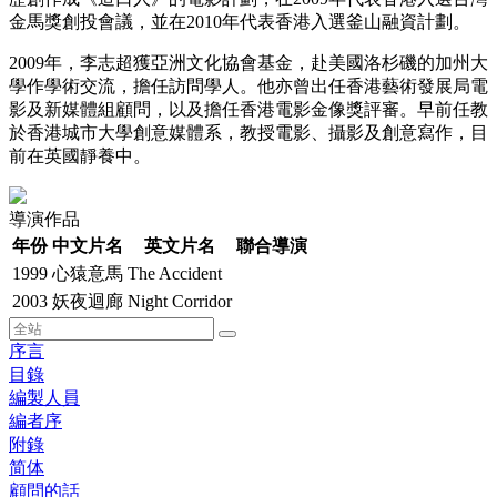
金馬獎創投會議，並在2010年代表香港入選釜山融資計劃。
2009年，李志超獲亞洲文化協會基金，赴美國洛杉磯的加州大
學作學術交流，擔任訪問學人。他亦曾出任香港藝術發展局電
影及新媒體組顧問，以及擔任香港電影金像獎評審。早前任教
於香港城市大學創意媒體系，教授電影、攝影及創意寫作，目
前在英國靜養中。
導演作品
年份
中文片名
英文片名
聯合導演
1999
心猿意馬
The Accident
2003
妖夜迴廊
Night Corridor
序言
目錄
編製人員
編者序
附錄
简体
顧問的話