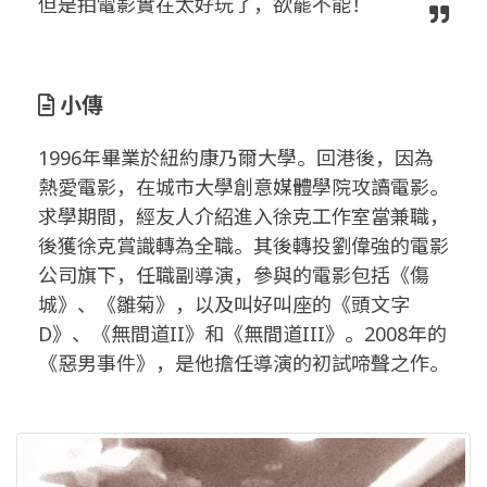
但是拍電影實在太好玩了，欲罷不能！
小傳
1996年畢業於紐約康乃爾大學。回港後，因為
熱愛電影，在城市大學創意媒體學院攻讀電影。
求學期間，經友人介紹進入徐克工作室當兼職，
後獲徐克賞識轉為全職。其後轉投劉偉強的電影
公司旗下，任職副導演，參與的電影包括《傷
城》、《雛菊》，以及叫好叫座的《頭文字
D》、《無間道II》和《無間道III》。2008年的
《惡男事件》，是他擔任導演的初試啼聲之作。