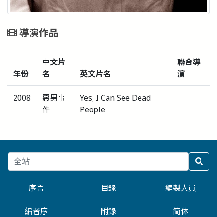
導演作品
中文片
聯合導
年份
名
英文片名
演
2008
惡男事
Yes, I Can See Dead
件
People
序言
目錄
編製人員
編者序
附錄
简体