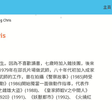
主頁
g Chris
is
出生。因為不喜歡讀書，七歲時加入雜技團，後來
979年在邵氏片場做武師，八十年代初加入成家
師的工作，曾在拍攝《警察故事》(1985)時受
動》(1986)開始獨當一面做動作指導，代表作
之雌雄大盜》(1988)、《皇家師姐V之中間人》
1920》(1991)、《妖獸都市》(1992)、《火燒紅