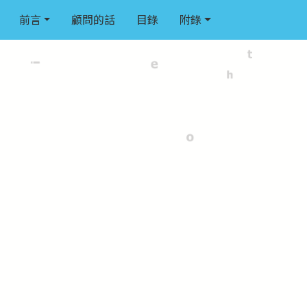
前言
顧問的話
目錄
附錄