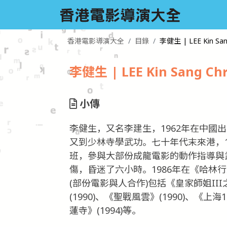
香港電影導演大全
目錄
李健生 | LEE Kin San
李健生 | LEE Kin Sang Chr
小傳
李健生，又名李建生，1962年在中國
又到少林寺學武功。七十年代末來港，1
班，參與大部份成龍電影的動作指導與武
傷，昏迷了六小時。1986年在《哈林行
(部份電影與人合作)包括《皇家師姐III
(1990)、《聖戰風雲》(1990)、《上海
蓮寺》(1994)等。