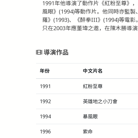
1991年他導演了動作片《紅粉至尊》，
風眼》(1994)等動作片。他同時亦監製
羅》(1993)、《醉拳III》(1994
只在2003年應董瑋之邀，在陳木勝導
導演作品
年份
中文片名
1991
紅粉至尊
1992
英雄地之小刀會
1994
暴風眼
1996
索命