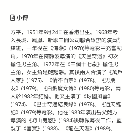
小傳
方平，1951年9月24日在香港出生。1968年考
入長城、鳳凰、新聯三間公司聯合舉辦的演員訓
練班，一年後在《海燕》(1970)等電影中充當配
角，1970年在陳靜波導演的《天堂奇遇》初次
擔任男主角。1972年在《三個十七歲》擔任男
主角，女主角是鮑起靜。其後兩人合演了《萬戶
人家》(1975)、《情不自禁》(1978)、《男朋
友》(1979)、《白髮魔女傳》(1980)等電影，兩
人於1982年結婚。他又主演了《球國風雲》
(1974)、《巴士奇遇結良緣》(1978)、《通天臨
記》(1979)等電影。他在1983年演出岳父鮑方
導演的《嶗山鬼戀》(1984)後轉做幕後工作，監
製了《喜寶》(1988)、《龍在天涯》(1989)、