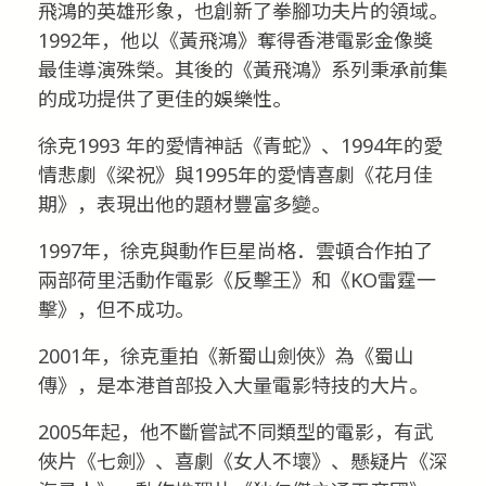
飛鴻的英雄形象，也創新了拳腳功夫片的領域。
1992年，他以《黃飛鴻》奪得香港電影金像獎
最佳導演殊榮。其後的《黃飛鴻》系列秉承前集
的成功提供了更佳的娛樂性。
徐克1993 年的愛情神話《青蛇》、1994年的愛
情悲劇《梁祝》與1995年的愛情喜劇《花月佳
期》，表現出他的題材豐富多變。
1997年，徐克與動作巨星尚格．雲頓合作拍了
兩部荷里活動作電影《反擊王》和《KO雷霆一
擊》，但不成功。
2001年，徐克重拍《新蜀山劍俠》為《蜀山
傳》，是本港首部投入大量電影特技的大片。
2005年起，他不斷嘗試不同類型的電影，有武
俠片《七劍》、喜劇《女人不壞》、懸疑片《深