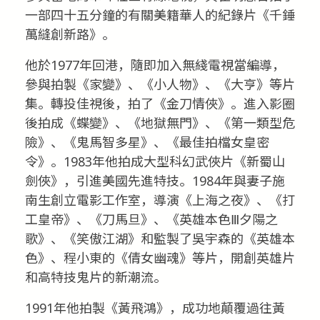
一部四十五分鐘的有關美籍華人的紀錄片《千錘
萬縫創新路》。
他於1977年回港，隨即加入無綫電視當編導，
參與拍製《家變》、《小人物》、《大亨》等片
集。轉投佳視後，拍了《金刀情俠》。進入影圈
後拍成《蝶變》、《地獄無門》、《第一類型危
險》、《鬼馬智多星》、《最佳拍檔女皇密
令》。1983年他拍成大型科幻武俠片《新蜀山
劍俠》，引進美國先進特技。1984年與妻子施
南生創立電影工作室，導演《上海之夜》、《打
工皇帝》、《刀馬旦》、《英雄本色Ⅲ夕陽之
歌》、《笑傲江湖》和監製了吳宇森的《英雄本
色》、程小東的《倩女幽魂》等片，開創英雄片
和高特技鬼片的新潮流。
1991年他拍製《黃飛鴻》，成功地顛覆過往黃