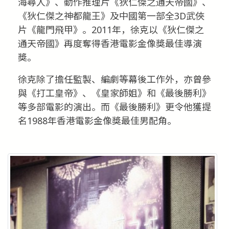
海尋人》、動作推理片《狄仁傑之通天帝國》、
《狄仁傑之神都龍王》及中國第一部全3D武俠
片《龍門飛甲》。2011年，徐克以《狄仁傑之
通天帝國》再度奪得香港電影金像獎最佳導演
獎。
徐克除了擔任監製、編劇等幕後工作外，亦曾參
與《打工皇帝》、《皇家師姐》和《最後勝利》
等多部電影的演出。而《最後勝利》更令他獲提
名1988年香港電影金像獎最佳男配角。