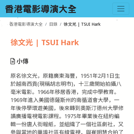
香港電影導演大全
目錄
徐文光 | TSUI Hark
徐文光 | TSUI Hark
小傳
原名徐文光，原籍廣東海豐，1951年2月1日生
於越南西貢(現稱胡志明市)，十三歲開始拍攝八
毫米電影。1966年移居香港，完成中學教育。
1969年進入美國德薩斯州的南循道會大學，一
年後停學環遊美國，後來轉到奧斯汀德州大學修
讀廣播電視電影課程。1975年畢業後在紐約編
輯一份唐人街報紙，並組織了一個社區劇社，又
參與當地的華埠社區有線電視，與崔明慧合拍了