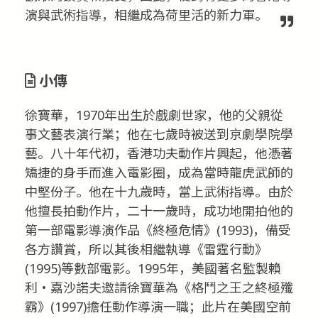
演與武術指導，相繼成為荷里活的新力軍。
小傳
徐寶華，1970年出生於戲劇世家，他的父親從
事文藝表演行業；他在七歲時被送到京劇學院學
藝。八十年代初，香港功夫動作片興起，他憑著
矯捷的身手而進入電影圈，成為當時龍虎武師的
中堅份子。他在十九歲時，當上武術指導。由於
他擅長拍動作片，二十一歲時，成功地開拍他的
第一部電影導演作品《終極危情》(1993)，備受
各方讚賞，所以其後相繼執導《雷霆行動》
(1995)等數部電影。1995年，美國著名監製賴
利‧嘉沙諾夫邀請徐寶華為《格鬥之王之終極殲
霸》(1997)擔任動作導演一職；此片在美國空前