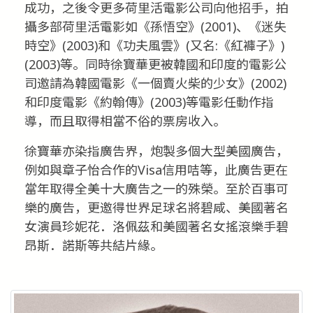
成功，之後令更多荷里活電影公司向他招手，拍
攝多部荷里活電影如《孫悟空》(2001)、《迷失
時空》(2003)和《功夫風雲》(又名:《紅褲子》)
(2003)等。同時徐寶華更被韓國和印度的電影公
司邀請為韓國電影《一個賣火柴的少女》(2002)
和印度電影《約翰傳》(2003)等電影任動作指
導，而且取得相當不俗的票房收入。
徐寶華亦染指廣告界，炮製多個大型美國廣告，
例如與章子怡合作的Visa信用咭等，此廣告更在
當年取得全美十大廣告之一的殊榮。至於百事可
樂的廣告，更邀得世界足球名將碧咸、美國著名
女演員珍妮花．洛佩茲和美國著名女搖滾樂手碧
昂斯．諾斯等共結片緣。