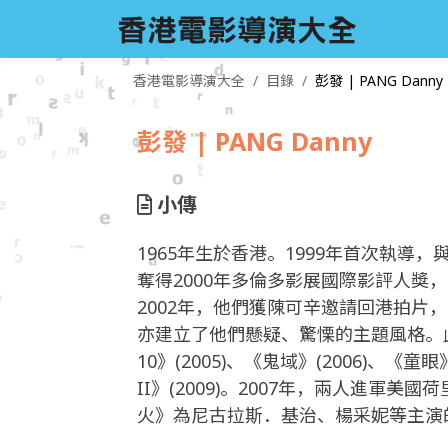
香港電影導演大全
目錄
彭發 | PANG Danny
彭發 | PANG Danny
小傳
1965年生於香港。1999年首次執
奪得2000年多倫多影展國際影評人獎
2002年，他們獲陳可辛邀請回港拍片
亦建立了他們懸疑、驚慄的主題風格。此
10》(2005)、《鬼域》(2006)、《
II》(2009)。2007年，兩人進軍
火》為尼古拉斯．基治、楊采妮等主演的