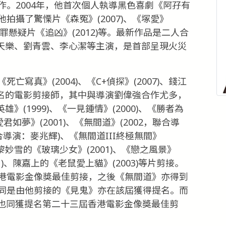
。2004年，他首次個人執導黑色喜劇《阿孖有
拍攝了驚慄片《森冤》(2007)、《塚愛》
)、犯罪懸疑片《追凶》(2012)等。最新作品是二人合
由古天樂、劉青雲、李心潔等主演，是首部呈現火災
寫真》(2004)、《C+偵探》(2007)、錢江
是著名的電影剪接師，其中與導演劉偉強合作尤多，
雄》(1999)、《一見鍾情》(2000)、《勝者為
《愛君如夢》(2001)、《無間道》(2002，聯合導
聯合導演：麥兆輝)、《無間道III終極無間》
黎妙雪的《玻璃少女》(2001)、《戀之風景》
01)、陳嘉上的《老鼠愛上貓》(2003)等片剪接。
港電影金像獎最佳剪接，之後《無間道》亦得到
同是由他剪接的《見鬼》亦在該屆獲得提名。而
間》也同獲提名第二十三屆香港電影金像獎最佳剪