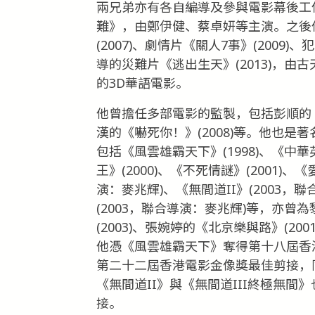
兩兄弟亦有各自編導及參與電影幕後工作
難》，由鄭伊健、蔡卓妍等主演。之後他
(2007)、劇情片《關人7事》(2009
導的災難片《逃出生天》(2013)，
的3D華語電影。
他曾擔任多部電影的監製，包括彭順的《死亡
漢的《嚇死你！》(2008)等。他也
包括《風雲雄霸天下》(1998)、《中華英
王》(2000)、《不死情謎》(2001)、
演：麥兆輝)、《無間道II》(2003，
(2003，聯合導演：麥兆輝)等，亦曾為
(2003)、張婉婷的《北京樂與路》(20
他憑《風雲雄霸天下》奪得第十八屆香
第二十二屆香港電影金像獎最佳剪接，
《無間道II》與《無間道III終極無
接。