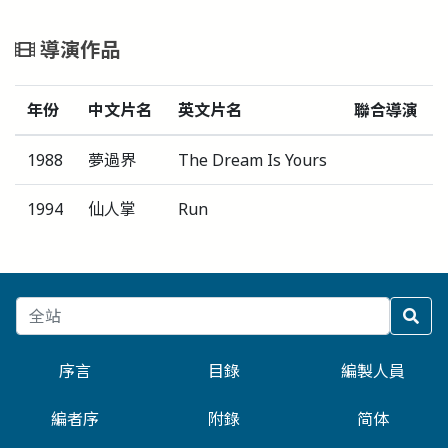
導演作品
年份
中文片名
英文片名
聯合導演
1988
夢過界
The Dream Is Yours
1994
仙人掌
Run
序言
目錄
編製人員
編者序
附錄
简体