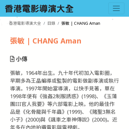
香港電影導演大全
目錄
張敏 | CHANG Aman
張敏 | CHANG Aman
小傳
張敏，1964年出生。九十年代初加入電影圈，
早期多為王晶編導或監製的電影做副導演或執行
導演。1997年開始當導演，以快手見著，單在
1998年便有《強姦2制服誘惑》(1998)、《玉蒲
團III官人我要》等六部電影上映。他的最佳作
品是《化骨龍與千年蟲》(1999)、《賭聖3無名
小子》(2000)與《飊車之車神傳說》(2000)。近
年多在內地拍攝電影與電視劇。