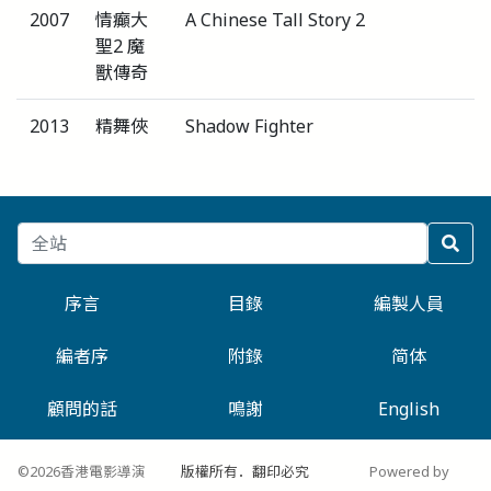
2007
情癲大
A Chinese Tall Story 2
聖2 魔
獸傳奇
2013
精舞俠
Shadow Fighter
序言
目錄
編製人員
編者序
附錄
简体
顧問的話
鳴謝
English
©2026香港電影導演
版權所有．翻印必究
Powered by