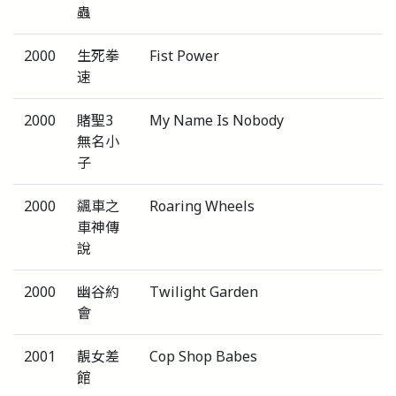
蟲
2000
生死拳
Fist Power
速
2000
賭聖3
My Name Is Nobody
無名小
子
2000
飊車之
Roaring Wheels
車神傳
說
2000
幽谷約
Twilight Garden
會
2001
靚女差
Cop Shop Babes
館