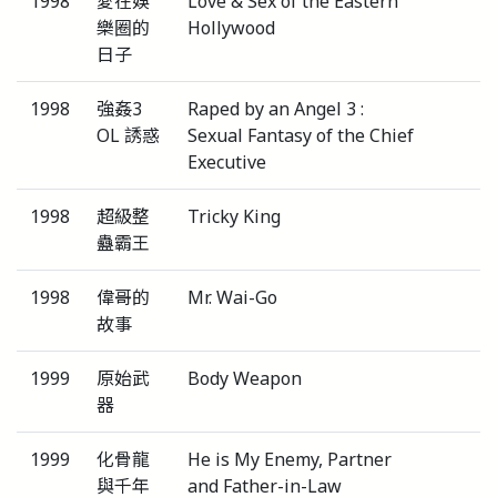
1998
愛在娛
Love & Sex of the Eastern
樂圈的
Hollywood
日子
1998
強姦3
Raped by an Angel 3 :
OL 誘惑
Sexual Fantasy of the Chief
Executive
1998
超級整
Tricky King
蠱霸王
1998
偉哥的
Mr. Wai-Go
故事
1999
原始武
Body Weapon
器
1999
化骨龍
He is My Enemy, Partner
與千年
and Father-in-Law