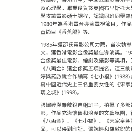
及心理學。畢業後負笈英國布里斯托大
學攻讀電影碩士課程，認識同班同學羅啟
1980年為香港電台導演電視節目，作
童節目《香蕉船》等。
1985年獲邵氏電影公司力薦，首次執
文，獲香港電影金像獎最佳導演獎。19
金像獎最佳電影、編劇及攝影等獎項，又
《八両金》獲金像獎五項提名。這三齣
婷與羅啟銳合作編寫《七小福》(1988
寫中國近代史上三名重要女性的《宋家皇
璃之城》(1998)。
張婉婷與羅啟銳自組班子，拍攝了多部
影，作品充滿懷舊和浪漫的文藝氛圍，從
《八両金》、《七小福》、《宋家皇朝》、
品，可以得到印証。張婉婷和羅啟銳的