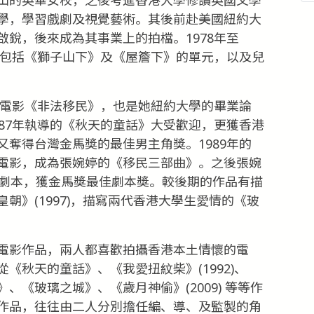
學，學習戲劇及視覺藝術。其後前赴美國紐約大
銳，後來成為其事業上的拍檔。1978年至
品包括《獅子山下》及《屋簷下》的單元，以及兒
導電影《非法移民》，也是她紐約大學的畢業論
87年執導的《秋天的童話》大受歡迎，更獲香港
奪得台灣金馬獎的最佳男主角獎。1989年的
電影，成為張婉婷的《移民三部曲》。之後張婉
) 劇本，獲金馬獎最佳劇本獎。較後期的作品有描
朝》(1997)，描寫兩代香港大學生愛情的《玻
電影作品，兩人都喜歡拍攝香港本土情懷的電
《秋天的童話》、《我愛扭紋柴》(1992)、
《玻璃之城》、《歲月神偷》(2009) 等等作
作品，往往由二人分別擔任編、導、及監製的角