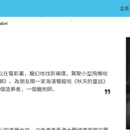
主頁
bel
以在電影裏，魔幻地找到補償，駕駛小型飛機啦
朝》、為朋友開一家海濱餐館啦《秋天的童話》
一個造夢者，一個魔術師。
山的英華女校，之後考進香港大學修讀英國文學