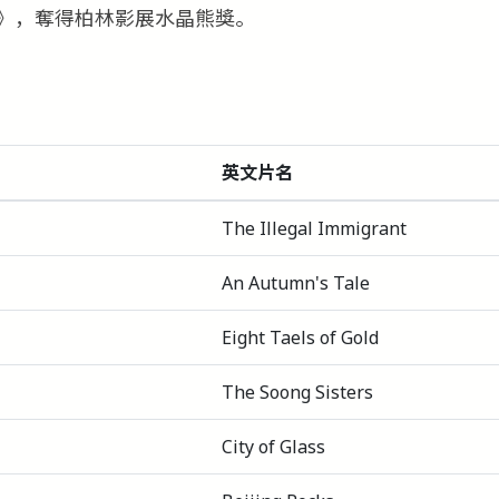
》，奪得柏林影展水晶熊獎。
英文片名
The Illegal Immigrant
An Autumn's Tale
Eight Taels of Gold
The Soong Sisters
City of Glass