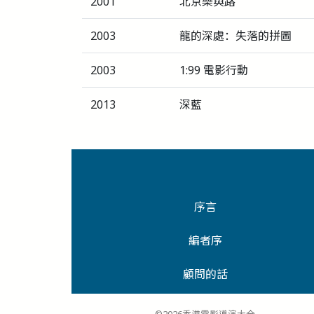
2001
北京樂與路
2003
龍的深處：失落的拼圖
2003
1:99 電影行動
2013
深藍
序言
編者序
顧問的話
©2026香港電影導演大全