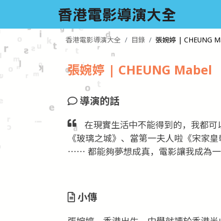
香港電影導演大全
目錄
張婉婷 | CHEUNG Ma
張婉婷 | CHEUNG Mabel
導演的話
在現實生活中不能得到的，我都可
《玻璃之城》、當第一夫人啦《宋家皇
⋯⋯ 都能夠夢想成真，電影讓我成為
小傳
張婉婷，香港出生，中學就讀於香港半