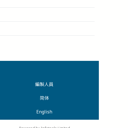
編製人員
简体
English
Powered by Infotools Limited