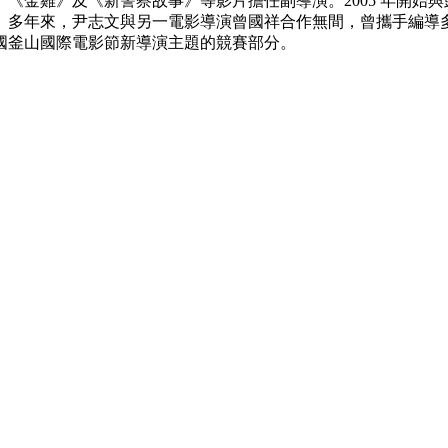
園》、《金雞》及《新警察故事》等影片擔任副導演。2005 年開
多年來，尹志文與另一電影導演曾國祥合作無間，曾攜手編導多
國釜山國際電影節新導演主題的競賽部分。