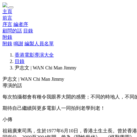
主頁
前言
序言
編者序
顧問的話
目錄
附錄
附錄
鳴謝
編製人員名單
香港電影導演大全
目錄
尹志文 | WAN Chi Man Jimmy
尹志文 | WAN Chi Man Jimmy
導演的話
每次拍攝都會有種令我眼界大開的感覺；不同的時地人，不同
期待自己繼續與更多電影人一同拍到老學到老！
小傳
祖籍廣東司馬，生於1977年6月10日，香港土生土長。曾