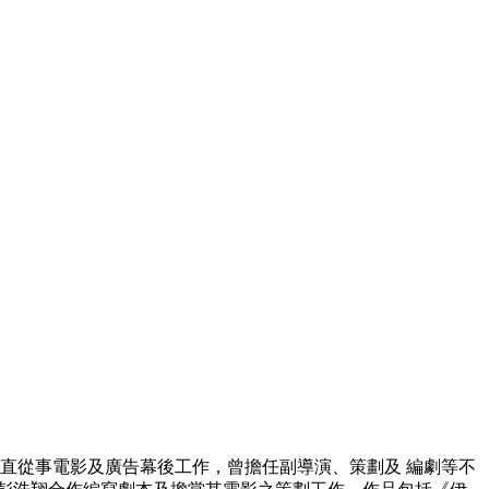
一直從事電影及廣告幕後工作，曾擔任副導演、策劃及 編劇等不