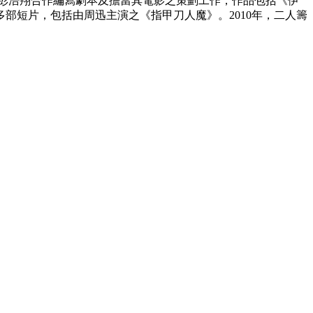
始與彭浩翔合作編寫劇本及擔當其電影之策劃工作，作品包括《伊
部短片，包括由周迅主演之《指甲刀人魔》。2010年，二人籌