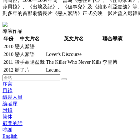
同崗位。2000至2004年間，曾為《戀性世代》、《怪獸學
莎貝拉》、《出埃及記》、《破事兒》及《維多利亞壹號》等。
劃多年的首部劇情長片《戀人絮語》正式公映，影片曾入選韓
導演作品
年份
中文片名
英文片名
聯合導演
2010
戀人絮語
2010
戀人絮語
Lover's Discourse
2011
殺手歐陽盆栽
The Killer Who Never Kills
李豐博
2012
斷了片
Lacuna
序言
目錄
編製人員
編者序
附錄
简体
顧問的話
鳴謝
English