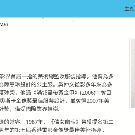
主頁
 Man
電影界首屈一指的美術總監及服裝指導。他曾為多
為陳慧琳設計的公主服。奚仲文從影多年來為多
殊榮，他憑《滿城盡帶黃金甲》(2006)中奪目
屆奧斯卡金像獎最佳服裝設計，並奪得2007年美
計獎，備受國際業界推崇。
的常客。1987年，《倩女幽魂》榮獲提名第二
翌年的第七屆香港電影金像獎最佳美術指導。