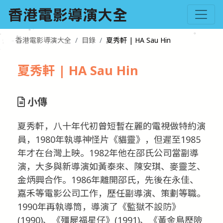
香港電影導演大全
目錄
夏秀軒 | HA Sau Hin
夏秀軒 | HA Sau Hin
小傳
夏秀軒，八十年代初曾短暫在麗的電視做特約演
員，1980年執導神怪片《貓靈》，但遲至1985
年才在台灣上映。1982年他在邵氏公司當副導
演，大多與新導演如黃泰來、陳安琪、麥靈芝、
金炳興合作。1986年離開邵氏，先後在永佳、
嘉禾等電影公司工作，歷任副導演、策劃等職。
1990年再執導筒，導演了《監獄不設防》
(1990)、《殭屍福星仔》(1991)、《黃金島歷險