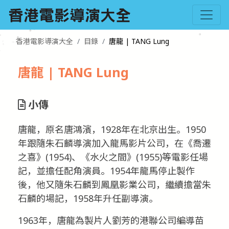
香港電影導演大全
目錄
唐龍 | TANG Lung
唐龍 | TANG Lung
小傳
唐龍，原名唐鴻濱，1928年在北京出生。1950
年跟隨朱石麟導演加入龍馬影片公司，在《喬遷
之喜》(1954)、《水火之間》(1955)等電影任場
記，並擔任配角演員。1954年龍馬停止製作
後，他又隨朱石麟到鳳凰影業公司，繼續擔當朱
石麟的場記，1958年升任副導演。
1963年，唐龍為製片人劉芳的港聯公司編導苗