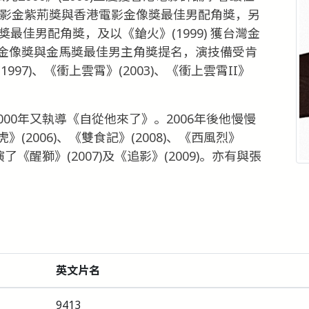
電影金紫荊獎與香港電影金像獎最佳男配角獎，另
荊獎最佳男配角獎，及以《鎗火》(1999) 獲台灣金
金像獎與金馬獎最佳男主角獎提名，演技備受肯
97)、《衝上雲霄》(2003)、《衝上雲霄II》
2000年又執導《自從他來了》。2006年後他慢慢
2006)、《雙食記》(2008)、《西風烈》
導演了《醒獅》(2007)及《追影》(2009)。亦有與張
英文片名
9413