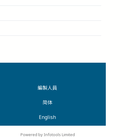
編製人員
简体
English
Powered by Infotools Limited