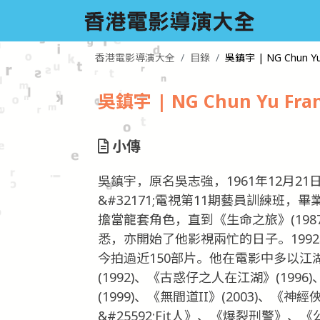
香港電影導演大全
目錄
吳鎮宇 | NG Chun Yu 
吳鎮宇 | NG Chun Yu Fran
小傳
吳鎮宇，原名吳志強，1961年12月2
&#32171;電視第11期藝員訓練班
擔當龍套角色，直到《生命之旅》(1987
悉，亦開始了他影視兩忙的日子。1992
今拍過近150部片。他在電影中多以
(1992)、《古惑仔之人在江湖》(1996)
(1999)、《無間道II》(2003)、《
&#25592;Fit人》、《爆裂刑警》、