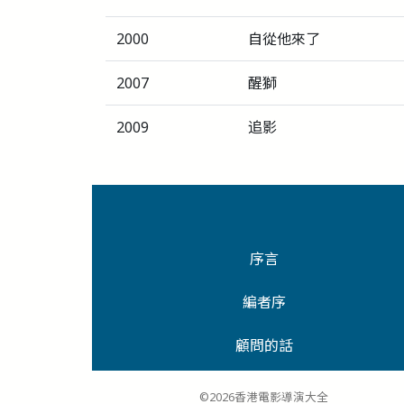
2000
自從他來了
2007
醒獅
2009
追影
序言
編者序
顧問的話
©2026香港電影導演大全