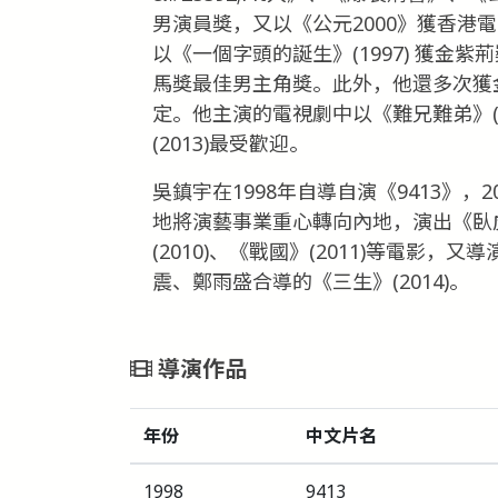
男演員獎，又以《公元2000》獲香港
以《一個字頭的誕生》(1997) 獲金紫
馬獎最佳男主角獎。此外，他還多次獲
定。他主演的電視劇中以《難兄難弟》(19
(2013)最受歡迎。
吳鎮宇在1998年自導自演《9413》，
地將演藝事業重心轉向內地，演出《臥虎》(
(2010)、《戰國》(2011)等電影，又
震、鄭雨盛合導的《三生》(2014)。
導演作品
年份
中文片名
1998
9413