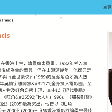
主頁
Francis
cis
1日在香港出生，籍貫廣東番禺。1982年考入無
，畢業後成為合約藝員，但在出道頭幾年，他都只是
)與《蓋世豪俠》(1989)的反派角色才為人熟
年吳鎮宇離開無&#32171;全身投入電影圈，至
江湖人物及奸角姿態出現，其中以《絕代雙驕》
、《旺角&#25592;Fit人》(1996)、《爆裂刑警》
神經俠侶》(2005)最為突出。他曾以《旺角
《公元2000》(2000)三度獲香港電影評論學會最佳