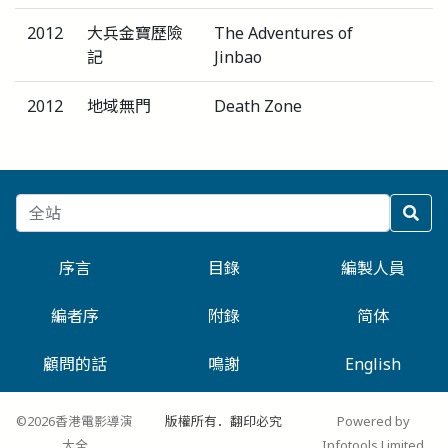
2012
大兵金寶歷險
The Adventures of
記
Jinbao
2012
地域無門
Death Zone
序言
目錄
編製人員
編者序
附錄
简体
顧問的話
鳴謝
English
©2026香港電影導演
版權所有．翻印必究
Powered by
大全
Infotools Limited