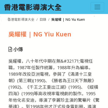
香港電影導演大全
目錄
吳耀權 | NG Yiu Kuen
吳耀權 | NG Yiu Kuen
小傳
吳耀權，八十年代中期在無&#32171;電視任
職，1987年任製作統籌，1988年升為編導。
1989年改投亞洲電視，參與了《滿清十三皇
朝》(第三輯)(1990)、《勝者為王II天下無敵》
(1992)、《千王之王重出江湖》(1995)、《縱橫
四海》(1999)等高收視率電視劇的製作。1995
年他化名安迪，導演了李麗珍主演的驚嚇片《驚
夢魂》。到1998年他才正式投身電影圈，導演