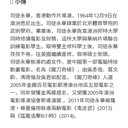
小傳
司徒永華，香港動作片導演，1964年12月9日在
澳洲悉尼出生。司徒永華肆業於北京體育學院的
武術學府。畢業後，司徒永華負笈澳洲邦特大學
同時修讀電影及財務，這所大學與華納片場聯合
訓練電影學生。取得雙主修科學士後，司徒永華
孜孜不倦，往英國繼續進修，取得碩士銜頭。
司徒永華執導的處女作，是中國第一部電腦特技
動畫電影，名為《龍刀奇緣》，由吳彥祖、莫文
蔚、馮德倫及吳君如配音。《龍刀奇緣》入選
2005年金雞百花電影節港澳台地區五部電影之
一，同年榮獲金馬獎提名，又榮獲2005年澳洲
電影導演協會新導演獎 。2011年司徒永華被羅
渣‧哥曼僱用執導兩齣電影《鬼迷宮》(2013)
與《猛龍追擊8小時》(2014)。