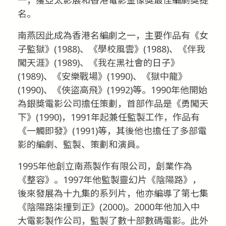
名。
南燕因此成為香港名編劇之一，主要作品有《女
子監獄》(1988)、《學校風雲》(1988)、《伴我
闖天涯》(1989)、《我在黑社會的日子》
(1989)、《安樂戰場》(1990)、《獄中龍》
(1990)、《俠盜高飛》(1992)等。1990年他開始
為銀獎電影公司擔任策劃，首部作品是《勇闖天
下》(1990)，1991年起兼任監製工作，作品有
《一觸即發》(1991)等，其後他也擔任了多部電
影的編劇、監製、策劃和演員。
1995年他創立南燕製作有限公司，創業作為
《整容》。1997年他監製靈幻片《陰陽路》，
後來發展為十九集的系列片，他亦編導了第七集
《陰陽路柒撞到正》(2000)。2000年他加入中
大電影製作公司，監製了數十部數碼電影。此外