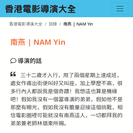
香港電影導演大全
目錄
南燕 | NAM Yin
南燕 | NAM Yin
導演的話
三十二歲才入行，用了兩個星期上速成班，
處女作甫出街便叫好又叫座，加上學歷不高，很
多行內人都說我是個奇蹟！我想這也算是機緣
吧！假如我沒有一個當導演的弟弟，假如他不是
那麼有眼光，假如我沒有膽量迎接這個挑戰，相
信電影圈裡可能就沒有南燕這人，一切都拜我的
弟弟兼老師林嶺東所賜。