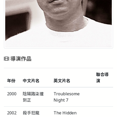
導演作品
聯合導
年份
中文片名
英文片名
演
2000
陰陽路柒撞
Troublesome
到正
Night 7
2002
殺手狂龍
The Hidden