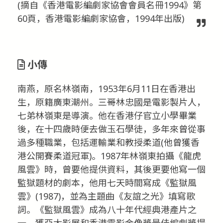
(摘自《香港電影編劇家協會會員名冊1994》第
60頁，香港電影編劇家協會，1994年出版)
小傳
南燕，原名林嶺南，1953年6月11日在香港出
生，原籍廣東潮州。三哥林忠國是電影製片人，
七弟林嶺東是導演。他在香港仔官立小學畢業
後，在十四歲時便去做玉石學徒，多年來曾從事
過多種職業，包括運輸業和教授柔道(他曾獲香
港公開賽柔道冠軍)。1987年林嶺東拍攝《龍虎
風雲》時，曾要他提供資料，其後更要他寫一個
監獄題材的劇本，他用七天時間寫成《監獄風
雲》(1987)，並為主題曲《友誼之光》填寫歌
詞。《監獄風雲》成為八十年代經典港產片之
一，獲亞太影展和香港電影金像獎最佳編劇獎提