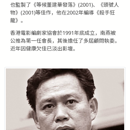
也監製了《等候董建華發落》(2001)、《頭號人
物》(2001)等佳作，他在2002年編導《殺手狂
龍》。
香港電影編劇家協會於1991年底成立，南燕被
公推為第一任會長，其後擔任了多屆顧問執委。
近年因健康欠佳已淡出影壇。