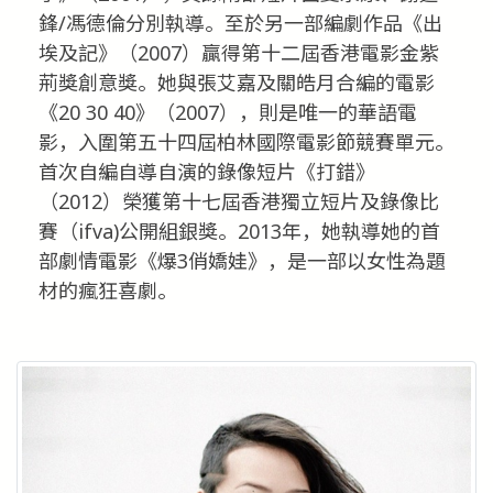
鋒/馮德倫分別執導。至於另一部編劇作品《出
埃及記》（2007）贏得第十二屆香港電影金紫
荊獎創意獎。她與張艾嘉及關皓月合編的電影
《20 30 40》（2007），則是唯一的華語電
影，入圍第五十四屆柏林國際電影節競賽單元。
首次自編自導自演的錄像短片《打錯》
（2012）榮獲第十七屆香港獨立短片及錄像比
賽（ifva)公開組銀獎。2013年，她執導她的首
部劇情電影《爆3俏嬌娃》，是一部以女性為題
材的瘋狂喜劇。