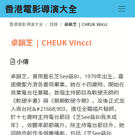
香港電影導演大全
目錄
卓韻芝 | CHEUK Vincci
卓韻芝 | CHEUK Vincci
小傳
卓韻芝，曾用藝名芝See菇Bi，1979年出生，嘉
諾撒聖方濟各書院畢業。她在十四歲時，開始在
商業電台任兼職，首個主持節目為軟硬天師的
《軟硬半晝》與《朝朝軟硬今朝》。及後正式加
入商台叱&#21668;903，擔任全職唱片騎師，
於十七歲時主持電台節目《芝See菇Bi我未成
年》，收聽率節節飆升。除主持電台節目外，她
同時亦創作多個廣播劇，包括《芝See菇Bi