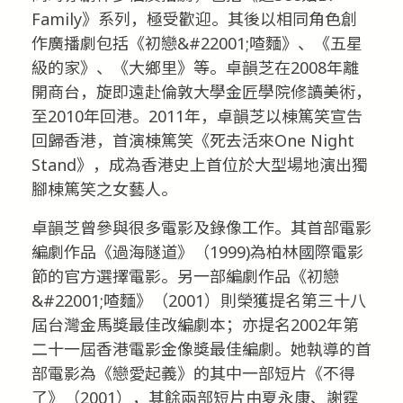
Family》系列，極受歡迎。其後以相同角色創
作廣播劇包括《初戀&#22001;喳麵》、《五星
級的家》、《大鄉里》等。卓韻芝在2008年離
開商台，旋即遠赴倫敦大學金匠學院修讀美術，
至2010年回港。2011年，卓韻芝以棟篤笑宣告
回歸香港，首演棟篤笑《死去活來One Night
Stand》，成為香港史上首位於大型場地演出獨
腳棟篤笑之女藝人。
卓韻芝曾參與很多電影及錄像工作。其首部電影
編劇作品《過海隧道》（1999)為柏林國際電影
節的官方選擇電影。另一部編劇作品《初戀
&#22001;喳麵》（2001）則榮獲提名第三十八
屆台灣金馬獎最佳改編劇本；亦提名2002年第
二十一屆香港電影金像獎最佳編劇。她執導的首
部電影為《戀愛起義》的其中一部短片《不得
了》（2001），其餘兩部短片由夏永康、謝霆