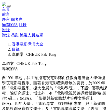
主頁
前言
序言
編者序
顧問的話
目錄
附錄
附錄
鳴謝
編製人員名單
香港電影導演大全
目錄
卓伯棠 | CHEUK Pak Tong
卓伯棠 | CHEUK Pak Tong
導演的話
自1991 年起，我由拍攝電視電影轉而任教香港浸會大學傳理
學院電影電視系。隨著香港電影產業發展的需要，於2009 年
將「電影電視系」擴大發展為「電影學院」，下設9 個專業課
程，除研究碩士、博士外，有「電影電視與數碼媒體藝術( 製
作) 碩士」(MFA)、「影視與新媒體製片管理文學碩士」
(MA)、四年大學﹕「電影專業，媒體藝術專業」與「新媒體
及影視創意寫作文學士」及「電影專業高級文憑」( 表演、攝