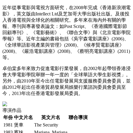
近年從事電影與電視方面研究，在2008年完成《香港新浪潮電
影》，英文版由Intellect Ltd及芝加哥大學出版社出版。及後投
入香港電視與全球化的相關研究。多年來在海內外有關的學
報、專刊與專著發表論文：如Post Script、《香港國際電影節
回顧專刊》、《電影藝術》、《聯合文學》與《北京電影學院
學報》等。近年主編的書籍包括《吳宇森電影講座》(2006)、
《全球華語影視產業與管理》(2008)、《候孝賢電影講座》
(2008)、《嚴浩電影講座》(2008)、《蔡明亮電影講座》(2011)
等。
卓伯棠多年來致力促進電影行業發展，自2002年起帶領香港浸
會大學電影學院舉辦一年一度的「全球華語大學生影視獎」。
另外，由2010年至今出任電影發展局支援服務委員會委員，並
由2012年起出任香港貿易發展局娛樂行業諮詢委員會委員至
今，2013年出任香港電影發展局委員。
導演作品
年份
中文片名
英文片名
聯合導演
1981
煲車
The Security
1983
賓妹
Mariana, Mariana