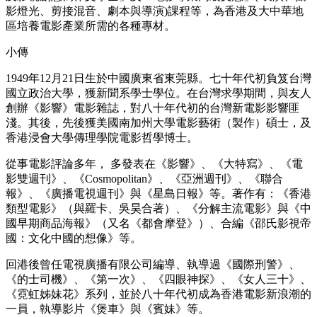
影燈光、剪接混音、劇本與導演)課程等，為香港及大中華地
區培養電影產業所需的各種專材。
小傳
1949年12月21日生於中國廣東省東莞縣。七十年代初負笈台灣
國立政治大學，獲新聞系學士學位。在台灣求學期間，與友人
創辦《影響》電影雜誌，對八十年代初的台灣新電影影響匪
淺。其後，先後獲美國南加州大學電影藝術（製作）碩士，及
香港浸會大學傳理學院電影哲學博士。
從事電影評論多年， 多發表在《影響》、《大特寫》、《電
影雙週刊》、《Cosmopolitan》、《亞洲週刊》、《聯合
報》、《廣播電視週刊》與《星島日報》等。著作有：《香港
類型電影》（與羅卡、吳昊合著）、《分解主流電影》與《中
國早期商品海報》（又名《都會摩登》）、合編《邵氏影視帝
國：文化中國的想像》等。
回港後曾任電視廣播有限公司編導、執導過《國際刑警》、
《的士司機》、《第一次》、《四眼神探》、《女人三十》、
《霓虹姊妹花》系列，並於八十年代初成為香港電影新浪潮的
一員，執導影片《煲車》與《賓妹》等。