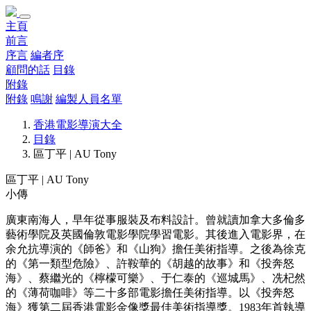
主頁
前言
序言
編者序
顧問的話
目錄
附錄
附錄
鳴謝
編製人員名單
香港電影導演大全
目錄
區丁平 | AU Tony
區丁平 | AU Tony
小傳
廣東南海人，早年從事服裝及布料設計。曾就讀加拿大多倫多
藝術學院及英國倫敦電影學院學習電影。其後進入電影界，在
余允抗導演的《師爸》和《山狗》擔任美術指導。之後為徐克
的《第一類型危險》、許鞍華的《胡越的故事》和《投奔怒
海》、蔡繼光的《檸檬可樂》、于仁泰的《巡城馬》、冼杞然
的《薄荷咖啡》等二十多部電影擔任美術指導。以《投奔怒
海》獲第二屆香港電影金像獎最佳美術指導獎。1983年首執導