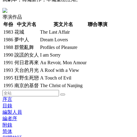
導演作品
年份
中文片名
英文片名
聯合導演
1983
花城
The Last Affair
1986
夢中人
Dream Lovers
1988
群鶯亂舞
Profiles of Pleasure
1990
說謊的女人
I am Sorry
1991
何日君再來
Au Revoir, Mon Amour
1993
天台的月光
A Roof with a View
1995
狂野生死戀
A Touch of Evil
1995
南京的基督
The Christ of Nanjing
序言
目錄
編製人員
編者序
附錄
简体