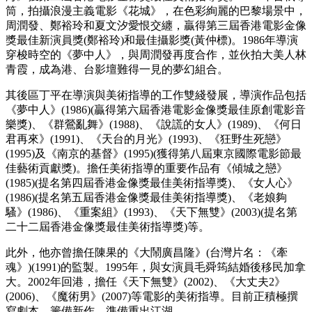
筒，拍攝浪漫主義電影《花城》，在色彩絢麗的巴黎場景中，
周潤發、鄭裕玲和夏文汐愛恨交纏，贏得第三屆香港電影金像
獎最佳新演員獎(鄭裕玲)和最佳攝影獎(黃仲標)。1986年導演
穿梭時空的《夢中人》，與周潤發再度合作，並伙拍大美人林
青霞，成為港、台影壇難得一見的夢幻組合。
其後區丁平在導演與美術指導的工作雙綫發展，導演作品包括
《夢中人》(1986)(贏得第六屆香港電影金像獎最佳原創電影音
樂獎)、《群鶯亂舞》(1988)、《說謊的女人》(1989)、《何日
君再來》(1991)、《天台的月光》(1993)、《狂野生死戀》
(1995)及《南京的基督》(1995)(獲得第八屆東京國際電影節最
佳藝術貢獻獎)。擔任美術指導的重要作品有《傾城之戀》
(1985)(提名第四屆香港金像獎最佳美術指導獎)、《女人心》
(1986)(提名第五屆香港金像獎最佳美術指導獎)、《老娘夠
騷》(1986)、《重案組》(1993)、《天下無雙》(2003)(提名第
二十二屆香港金像獎最佳美術指導獎)等。
此外，他亦曾擔任陳果的《大鬧廣昌隆》(台灣片名：《牽
魂》)(1991)的監製。1995年，與女演員毛舜筠結婚後移民加拿
大。2002年回港，擔任《天下無雙》(2002)、《大丈夫2》
(2006)、《魔術男》(2007)等電影的美術指導。目前正積極撰
寫劇本，籌備新作，準備重出江湖。