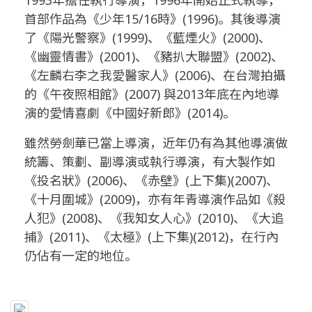
首部作品為《少年15/16時》(1996)。其後導演
了《陽光警察》(1999)、《藍煙火》(2000)、
《幽靈情書》(2001)、《豬扒大聯盟》(2002)、
《左麟右李之我愛醫家人》(2006)、在台灣拍攝
的《午夜照相館》(2007) 與2013年底在內地導
演的愛情喜劇《中國好新郎》(2014)。
雖然勞劍華已當上導演，近年仍有為其他導演做
統籌、策劃、副導演或執行導演，有大製作如
《投名狀》(2006)、《赤壁》(上下集)(2007)、
《十月圍城》(2009)，亦有年青導演作品如《殺
人犯》(2008)、《我知女人心》(2010)、《大追
捕》(2011)、《太極》(上下集)(2012)，在行內
仍佔有一定的地位。