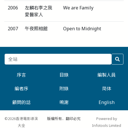
2006
左麟右李之我
We are Family
愛醫家人
2007
午夜照相館
Open to Midnight
序言
目錄
編製人員
編者序
附錄
简体
顧問的話
鳴謝
English
©2026香港電影導演
版權所有．翻印必究
Powered by
大全
Infotools Limited