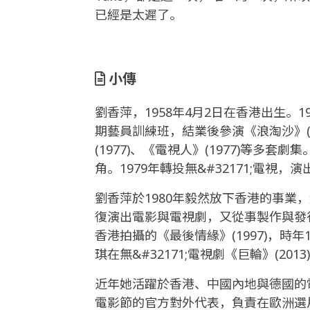
已經是太遲了。
小傳
劉香萍，1958年4月2日在香港出生。
期藝員訓練班，結業後參演《浪淘沙》(19
(1977)、《電視人》(1977)等多
角。1979年轉投無&#32171;電視，演
劉香萍於1980年毅然放下香港的事業
復演出電影與電視劇，又從事製作與發行
香港拍攝的《最後情緣》(1997)，時
琪在無&#32171;電視劇《巨輪》(20
近年她活躍於香港、中國內地與德國的電
電影節的官方對外代表，負責在歐洲選