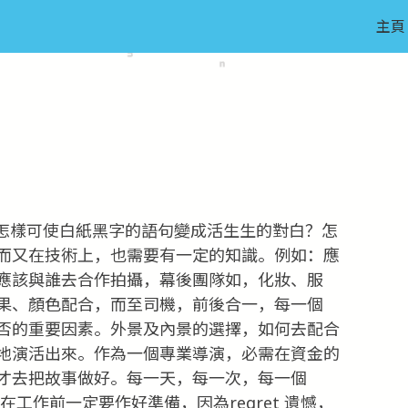
主頁
怎樣可使白紙黑字的語句變成活生生的對白？怎
而又在技術上，也需要有一定的知識。例如：應
應該與誰去合作拍攝，幕後團隊如，化妝、服
果、顏色配合，而至司機，前後合一，每一個
否的重要因素。外景及內景的選擇，如何去配合
地演活出來。作為一個專業導演，必需在資金的
才去把故事做好。每一天，每一次，每一個
在工作前一定要作好準備，因為regret 遺憾，