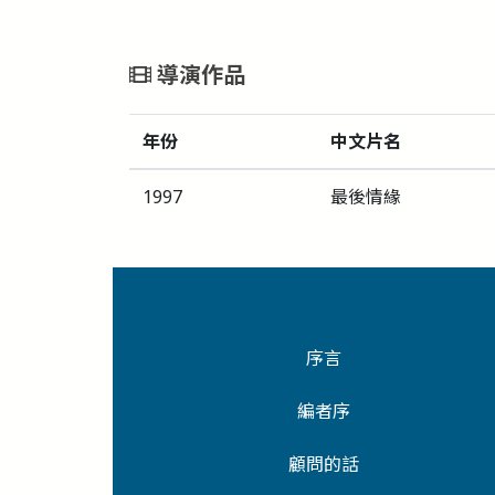
導演作品
年份
中文片名
1997
最後情緣
序言
編者序
顧問的話