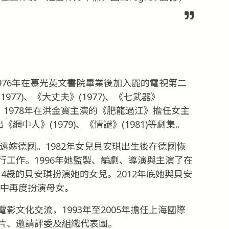
1976年在慕光英文書院畢業後加入麗的電視第二
77)、《大丈夫》(1977)、《七武器》
套劇集。1978年在洪金寶主演的《肥龍過江》擔任女主
出《網中人》(1979)、《情謎》(1981)等劇集。
，遠嫁德國。1982年女兒貝安琪出生後在德國恢
工作。1996年她監製、編劇、導演與主演了在
年14歲的貝安琪扮演她的女兒。2012年底她與貝安
13)中再度扮演母女。
影文化交流，1993年至2005年擔任上海國際
片、邀請評委及組織代表團。