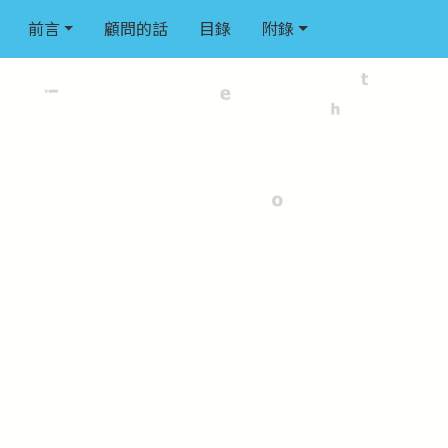
前言
顧問的話
目錄
附錄