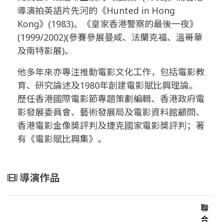
導演拍英語片先河的《Hunted in Hong
Kong》(1983)。《皇家香港警察的最後一夜》
(1999/2002)(參賽參展曼咸、法蘭克福、溫哥華
及南特影展)。
他多年來亦專注推動電影文化工作，包括電影教
育、研究論述及1980年創建電影賦比興理論。
歷任香港國際電影節專題策劃編輯、香港政府電
影發展委員會、藝術發展局及電影資料館顧問、
香港電影金像獎評判及捷克國家電影獎評判；著
有《電影賦比興集》。
導演作品
聯
合