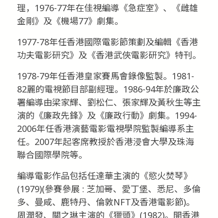
理，1976-77年在佳視編導《急症室》、《雌雄
金剛》及《機場77》劇集。
1977-78年任香港國際電影節策劃及編輯《香港
功夫電影研究》及《香港武俠電影研究》特刊。
1978-79年任香港皇家賽馬會錄像監製。1981-
82麗的電視節目部副經理。1986-94年於廉政公
署編導由梁家輝、劉松仁、張家輝及黃秋生等主
演的《廉政先鋒》及《廉政行動》劇集。1994-
2006年任香港演藝電影電視學院監製編導系主
任。2007年起客席教授於香港浸會大學及珠海
聯合國際學院等。
編導電影作品包括任達華主演的《慾火焚琴》
(1979)(參賽參展 : 芝加哥、愛丁堡、悉尼、多倫
多、曼咸、鹿特丹、倫敦NFT及香港電影節)。
周潤發、關之琳主演的《獵頭》(1982)。開香港