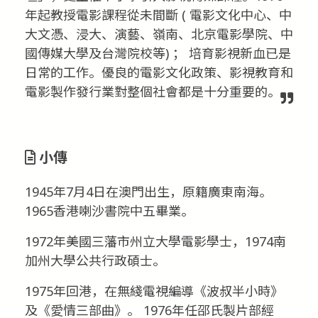
年起教授電影課程從未間斷 ( 電影文化中心、中
大文憑、浸大、演藝、嶺南、北京電影學院、中
國傳媒大學及台灣院校等) ； 培育影視新血已是
日常的工作。優良的電影文化政策、影視教育和
電影製作發行業對整個社會都是十分重要的。
小傳
1945年7月4日在澳門出生，原籍廣東南海。
1965香港喇沙書院中五畢業。
1972年美國三藩市州立大學電影學士，1974南
加州大學公共行政碩士。
1975年回港，在無綫電視編導《波叔半小時》
及《愛情三部曲》。 1976年任邵氏製片部經