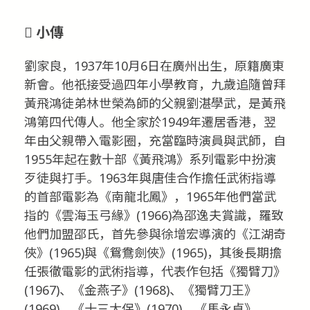
小傳
劉家良，1937年10月6日在廣州出生，原籍廣東
新會。他祇接受過四年小學教育，九歲追隨曾拜
黃飛鴻徒弟林世榮為師的父親劉湛學武，是黃飛
鴻第四代傳人。他全家於1949年遷居香港，翌
年由父親帶入電影圈，充當臨時演員與武師，自
1955年起在數十部《黃飛鴻》系列電影中扮演
歹徒與打手。1963年與唐佳合作擔任武術指導
的首部電影為《南龍北鳳》，1965年他們當武
指的《雲海玉弓緣》(1966)為邵逸夫賞識，羅致
他們加盟邵氏，首先參與徐增宏導演的《江湖奇
俠》(1965)與《鴛鴦劍俠》(1965)，其後長期擔
任張徹電影的武術指導，代表作包括《獨臂刀》
(1967)、《金燕子》(1968)、《獨臂刀王》
(1969)、《十三太保》(1970)、《馬永貞》