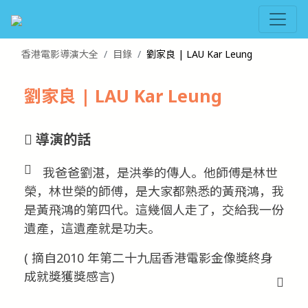
香港電影導演大全
目錄
劉家良 | LAU Kar Leung
劉家良 | LAU Kar Leung
導演的話
我爸爸劉湛，是洪拳的傳人。他師傅是林世
榮，林世榮的師傅，是大家都熟悉的黃飛鴻，我
是黃飛鴻的第四代。這幾個人走了，交給我一份
遺產，這遺產就是功夫。
( 摘自2010 年第二十九屆香港電影金像獎終身
成就獎獲獎感言)