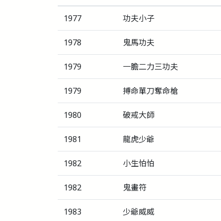
1977
功夫小子
1978
鬼馬功夫
1979
一膽二力三功夫
1979
搏命單刀奪命槍
1980
破戒大師
1981
龍虎少爺
1982
小生怕怕
1982
鬼畫符
1983
少爺威威