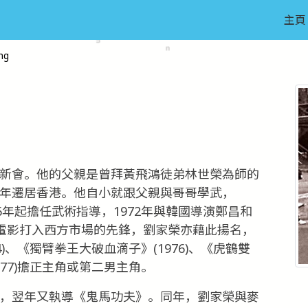
主頁
ng
東新會。他的父親是曾拜黃飛鴻徒弟林世榮為師的
9年遷居香港。他自小就跟父親與哥哥學武，
66年起擔任武術指導，1972年與韓國導演鄭昌和
邵氏電影打入西方市場的先鋒，劉家榮亦藉此揚名，
74)、《獨臂拳王大破血滴子》(1976)、《虎鶴雙
1977)擔正主角或第二男主角。
》，翌年又執導《鬼馬功夫》。同年，劉家榮與麥