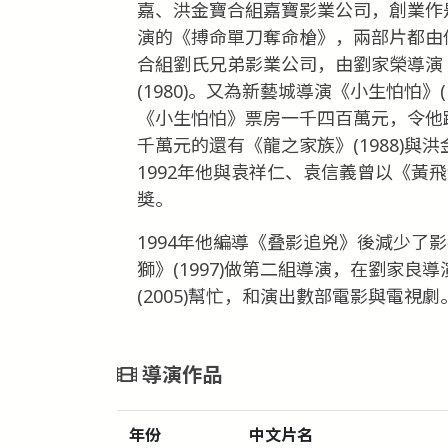
嘉、洪金寶合組嘉寶影業公司，創業作是
演的《搏命單刀奪命槍》，兩部片都由
合組劉氏兄弟影業公司，由劉家榮導演《
(1980)。又為新藝城導演《小生怕怕》(
《小生怕怕》票房一千四百萬元，令他
千萬元的還有《龍之家族》(1988)與洪
1992年他與袁祥仁、袁信義曾以《黃飛
獎。
1994年他編導《叠影追兇》後減少了
獅》(1997)做第二組導演，在劉家良導
(2005)幫忙，和演出數部電影與電視劇
導演作品
年份
中文片名