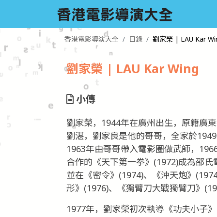
香港電影導演大全
目錄
劉家榮 | LAU Kar Wi
劉家榮 | LAU Kar Wing
小傳
劉家榮，1944年在廣州出生，原籍廣
劉湛，劉家良是他的哥哥，全家於194
1963年由哥哥帶入電影圈做武師，19
合作的《天下第一拳》(1972)成為
並在《密令》(1974)、《沖天炮》(19
形》(1976)、《獨臂刀大戰獨臂刀》(
1977年，劉家榮初次執導《功夫小子