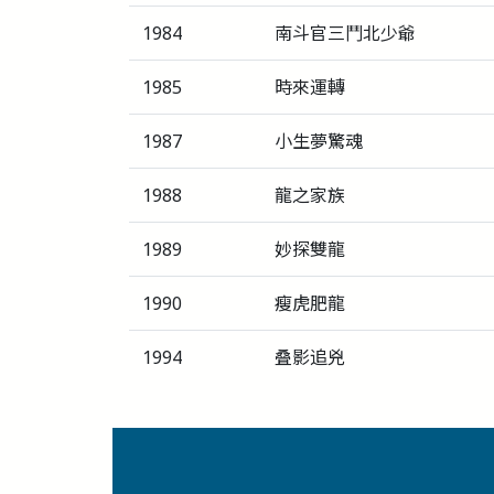
1984
南斗官三鬥北少爺
1985
時來運轉
1987
小生夢驚魂
1988
龍之家族
1989
妙探雙龍
1990
瘦虎肥龍
1994
叠影追兇