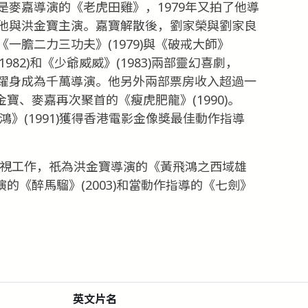
麥嘉導演的《老虎田雞》，1979年又拍了他導
他與洪金寶主演。嘉寶解散後，劉家榮與劉家良
一膽二力三功夫》(1979)與《破戒大師》
1982)和《少爺威威》(1983)兩部靈幻喜劇，
躍身成為千萬導演。他另外兩部票房收入超過一
金寶、麥嘉再次聚首的《瘦虎肥龍》(1990)。
鴻》(1991)獲得香港電影金像獎最佳動作指導
影視工作，祇為洪金寶導演的《黃飛鴻之西域雄
演的《醉馬騮》(2003)和當動作指導的《七劍》
。
英文片名