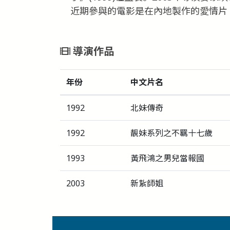
近期參與的電影是在內地製作的愛情片《
導演作品
年份
中文片名
1992
北妹傳奇
1992
靚妹系列之不羈十七歲
1993
黃飛鴻之男兒當報國
2003
新紥師姐