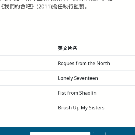
我們約會吧》(2011)擔任執行監製。
英文片名
Rogues from the North
Lonely Seventeen
Fist from Shaolin
Brush Up My Sisters