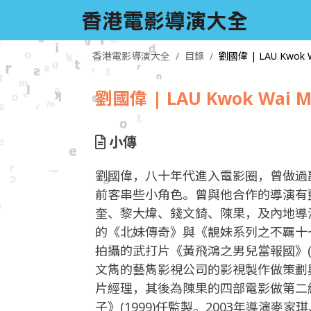
香港電影導演大全
目錄
劉國偉 | LAU Kwok W
劉國偉 | LAU Kwok Wai M
小傳
劉國偉，八十年代進入電影圈，曾做過
前客串些小角色。曾與他合作的導演有
奎、黎大煒、錢文錡、陳果，及內地導演
的《北妹傳奇》與《靚妹系列之不羈十
拍攝的武打片《黃飛鴻之男兒當報國》(
文雋的藝雋影視公司的影視製作做策劃與
片經理，其後為陳果的四部電影做第二
子》(1999)任監製。2003年導演