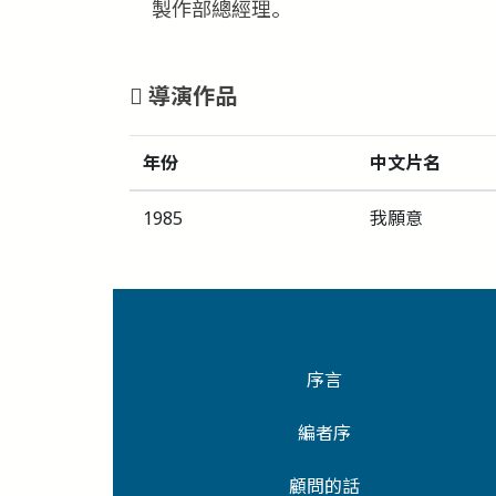
製作部總經理。
導演作品
年份
中文片名
1985
我願意
序言
編者序
顧問的話