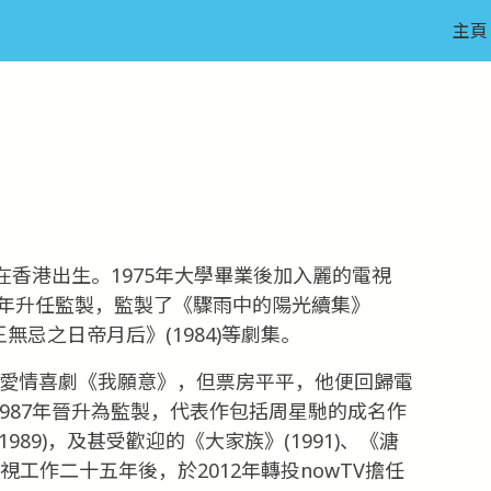
主頁
日在香港出生。1975年大學畢業後加入麗的電視
979年升任監製，監製了《驟雨中的陽光續集》
拳王無忌之日帝月后》(1984)等劇集。
導愛情喜劇《我願意》，但票房平平，他便回歸電
視，1987年晉升為監製，代表作包括周星馳的成名作
1989)，及甚受歡迎的《大家族》(1991)、《溏
1;電視工作二十五年後，於2012年轉投nowTV擔任