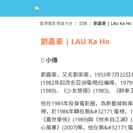
香港電影導演大全
目錄
劉嘉豪 | LAU Ka Ho
劉嘉豪 | LAU Ka Ho
小傳
劉嘉豪，又名劉家豪，1953年7月22
(1982年起改名亞洲電視)任編導，1
(1980)、《少女慈禧》(1983)、《醉
他在1985年投身電影圈，為新藝城執
視，於1986年轉投無&#32171;電
《蓋世豪俠》(1989)與《他來自江湖》(
心風暴》(2007)等。他在無&#3217