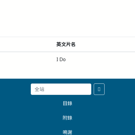
英文片名
I Do
目錄
附錄
鳴謝