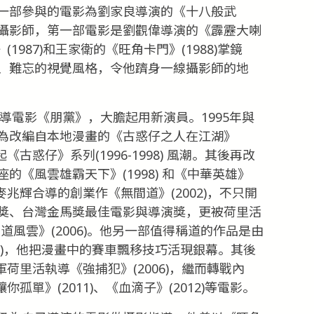
一部參與的電影為劉家良導演的《十八般武
攝影師，第一部電影是劉觀偉導演的《霹靂大喇
(1987)和王家衛的《旺角卡門》(1988)掌鏡
、難忘的視覺風格，令他躋身一線攝影師的地
執導電影《朋黨》，大膽起用新演員。1995年與
為改編自本地漫畫的《古惑仔之人在江湖》
《古惑仔》系列(1996-1998) 風潮。其後再改
《風雲雄霸天下》(1998) 和《中華英雄》
麥兆輝合導的創業作《無間道》(2002)，不只開
獎、台灣金馬獎最佳電影與導演獎，更被荷里活
風雲》(2006)。他另一部值得稱道的作品是由
05)，他把漫畫中的賽車飄移技巧活現銀幕。其後
軍荷里活執導《強捕犯》(2006)，繼而轉戰內
你孤單》(2011)、《血滴子》(2012)等電影。