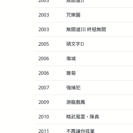
2003
無間道II
2003
咒樂園
2003
無間道III 終極無間
2005
頭文字D
2006
傷城
2006
雛菊
2007
強捕犯
2009
游龍戲鳳
2010
精武風雲‧陳真
2011
不再讓你孤單