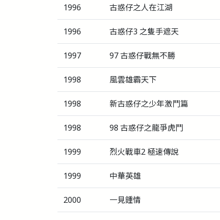
1996
古惑仔之人在江湖
1996
古惑仔3 之隻手遮天
1997
97 古惑仔戰無不勝
1998
風雲雄霸天下
1998
新古惑仔之少年激鬥篇
1998
98 古惑仔之龍爭虎鬥
1999
烈火戰車2 極速傳說
1999
中華英雄
2000
一見鍾情