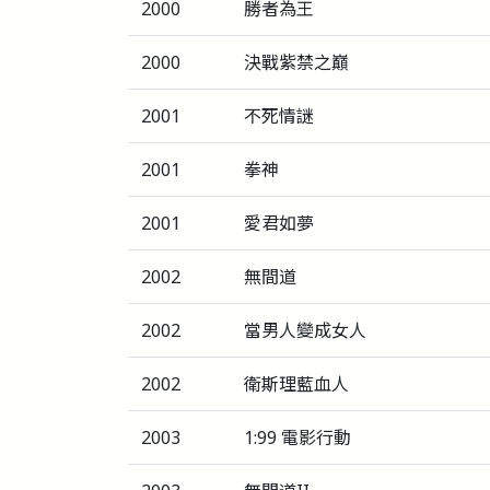
2000
勝者為王
2000
決戰紫禁之巔
2001
不死情謎
2001
拳神
2001
愛君如夢
2002
無間道
2002
當男人變成女人
2002
衛斯理藍血人
2003
1:99 電影行動