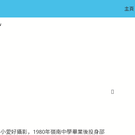
主頁
w
自小愛好攝影，1980年嶺南中學畢業後投身邵