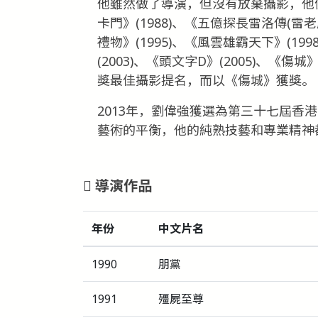
他雖然做了導演，但沒有放棄攝影，他
卡門》(1988)、《五億探長雷洛傳(雷老虎
禮物》(1995)、《風雲雄霸天下》(19
(2003)、《頭文字D》(2005)、《傷城
獎最佳攝影提名，而以《傷城》獲獎。
2013年，劉偉強獲選為第三十七屆香
藝術的平衡，他的純熟技藝和專業精神
導演作品
年份
中文片名
1990
朋黨
1991
殭屍至尊