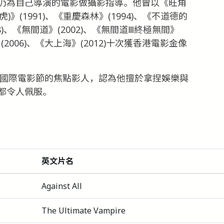
仍為自己導演的電影做攝影指導。他曾以《旺角
)》(1991)、《重慶森林》(1994)、《不道德的
98)、《無間道》(2002)、《無間道Ⅲ終極無間》
》(2006)、《大上海》(2012)十次獲香港電影金像
港國際電影節的焦點影人，認為他擅於拿捏娛樂與
都令人佩服。
英文片名
Against All
The Ultimate Vampire