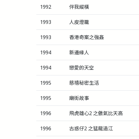
1992
伴我縱橫
1993
人皮燈籠
1993
香港奇案之強姦
1994
新邊緣人
1994
戀愛的天空
1995
慈禧秘密生活
1995
廟街故事
1996
飛虎雄心2 之傲氣比天高
1996
古惑仔2 之猛龍過江