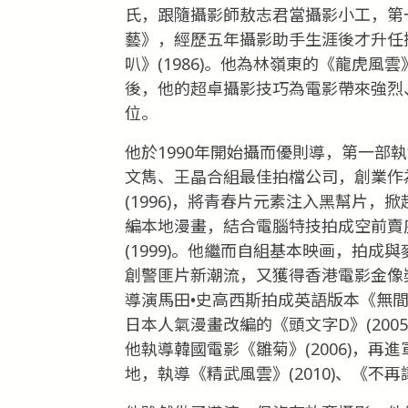
氏，跟隨攝影師敖志君當攝影小工，第
藝》，經歷五年攝影助手生涯後才升任
叭》(1986)。他為林嶺東的《龍虎風雲》
後，他的超卓攝影技巧為電影帶來強烈
位。
他於1990年開始攝而優則導，第一部
文雋、王晶合組最佳拍檔公司，創業作
(1996)，將青春片元素注入黑幫片，掀起
編本地漫畫，結合電腦特技拍成空前賣座的
(1999)。他繼而自組基本映画，拍成與
創警匪片新潮流，又獲得香港電影金像
導演馬田•史高西斯拍成英語版本《無間道
日本人氣漫畫改編的《頭文字D》(20
他執導韓國電影《雛菊》(2006)，再進
地，執導《精武風雲》(2010)、《不再讓