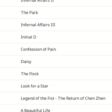
Infernal Affairs II
The Park
Infernal Affairs III
Initial D
Confession of Pain
Daisy
The Flock
Look for a Star
Legend of the Fist - The Return of Chen Zhen
A Beautiful Life