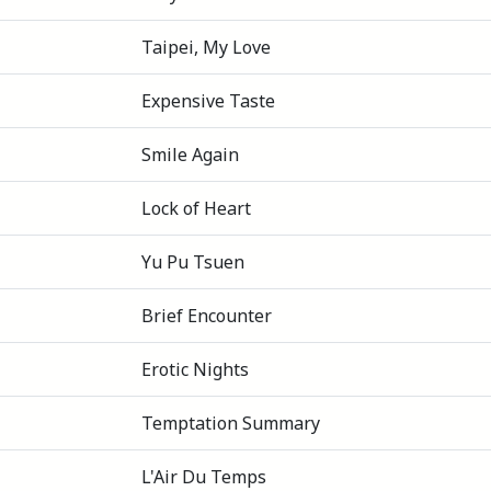
Taipei, My Love
Expensive Taste
Smile Again
Lock of Heart
Yu Pu Tsuen
Brief Encounter
Erotic Nights
Temptation Summary
L'Air Du Temps