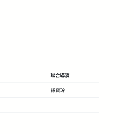
聯合導演
孫寶玲