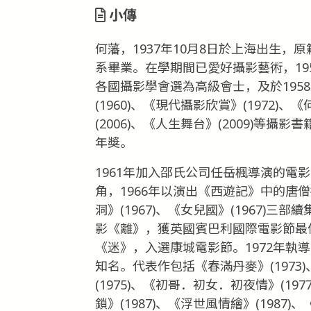
小傳
何藩，1937年10月8日於上海出生
系畢業。在學期間已愛好攝影藝術，195
各國攝影學會選為高級會士，及於195
(1960)、《現代攝影欣賞》(1972)
(2006)、《人生舞台》(2009)等
年獎。
1961年加入邵氏公司任岳楓導演的電
角，1966年以演出《西遊記》中的唐僧
洞》(1967)、《女兒國》(1967)
影《離》，獲英國賓巴利國際電影節最佳
《迷》，入選康城電影節。1972年執
知名。代表作包括《春滿丹麥》(1973)
(1975)、《初哥．初女．初夜情》(197
鎖》(1987)、《浮世風情繪》(1987)