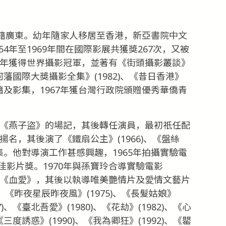
，原籍廣東。幼年隨家人移居至香港，新亞書院中文
4年至1969年間在國際影展共獲獎267次，又被
8年獲得世界攝影冠軍，並著有《街頭攝影叢談》
、《何藩國際大獎攝影全集》(1982)、《昔日香港》
攝影書籍及影集，1967年獲台灣行政院頒贈優秀華僑青
影《燕子盜》的場記，其後轉任演員，最初祇任配
揚名，其後演了《鐵扇公主》(1966)、《盤絲
三部續集。他對導演工作甚感興趣，1965年拍攝實驗電
影片獎。1970年與孫寶玲合導實驗電影
導《血愛》，其後以執導唯美艷情片及愛情文藝片
、《昨夜星辰昨夜風》(1975)、《長髮姑娘》
7)、《臺北吾愛》(1980)、《花劫》(1982)、《心
、《三度誘惑》(1990)、《我為卿狂》(1992)、《罌