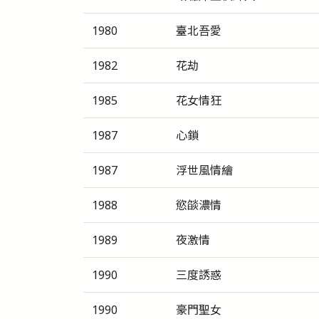
1980
臺北吾愛
1982
花劫
1985
花女情狂
1987
心鎖
1987
浮世風情繪
1988
慾燄濃情
1989
夜激情
1990
三度誘惑
1990
豪門聖女