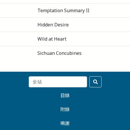
Temptation Summary II
Hidden Desire
Wild at Heart
Sichuan Concubines
目錄
附錄
鳴謝