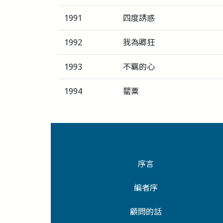
1991
四度誘惑
1992
我為卿狂
1993
不羈的心
1994
罌粟
序言
編者序
顧問的話