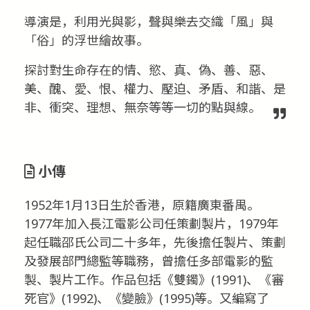
導演是，利用光與影，聲與樂去交織「風」與
「俗」的浮世繪故事。
探討對生命存在的情、慾、真、偽、善、惡、
美、醜、愛、恨、權力、壓迫、矛盾、和諧、是
非、衝突、理想、無奈等等一切的點與線。
小傳
1952年1月13日生於香港，原籍廣東番禺。
1977年加入長江電影公司任策劃製片，1979年
起任職邵氏公司二十多年，先後擔任製片、策劃
及發展部門總監等職務，曾擔任多部電影的監
製、製片工作。作品包括《雙鐲》(1991)、《審
死官》(1992)、《變臉》(1995)等。又編寫了