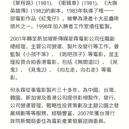
《單程路》(1981)、《衝鋒車》(1981)、《大旗
英雄傳》(1982)的劇本。1983年執導了唯一一
部電影作品《紅鬼仔》，被譽為港產十大巫蠱降
頭片之一。1998年加入勝者工作室擔任監製。
2001年轉至新加坡新傳媒星霖電影公司任職副
總經理，主管公司營運、製片及發行等工作，曾
監製《小孩不笨》、《跑吧孩子》等電影，並主
理投資合拍香港電影，包括《無間道II》、《見
鬼》、《見鬼2》、《向左走，向右走》等電
影。
何永霖從事電影製片三十多年，為中國、台灣、
韓國、新加坡及香港公司提供影視製作、發行、
公司營運管理、戰略性投資策劃及主題公園之發
展規劃等等服務，經驗豐富，2007年獲台灣行
政院新聞局委任為電影產業發展諮詢委員。