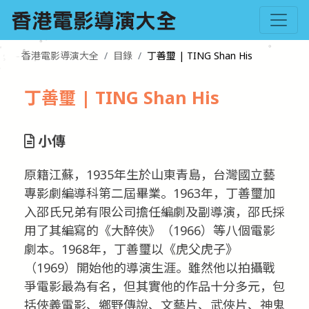
香港電影導演大全
目錄
丁善璽 | TING Shan His
丁善璽 | TING Shan His
小傳
原籍江蘇，1935年生於山東青島，台灣國立藝
專影劇編導科第二屆畢業。1963年，丁善璽加
入邵氏兄弟有限公司擔任編劇及副導演，邵氏採
用了其編寫的《大醉俠》（1966）等八個電影
劇本。1968年，丁善璽以《虎父虎子》
（1969）開始他的導演生涯。雖然他以拍攝戰
爭電影最為有名，但其實他的作品十分多元，包
括俠義電影、鄉野傳說、文藝片、武俠片、神鬼