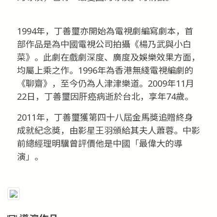
1994年，丁善璽亦開始為電視劇編寫劇本，首
部作品是為中國電視公司拍攝《楊乃武與小白
菜》。此劇在戲劇深度、廣度及娛樂效果方面，
均屬上乘之作。1996年為香港無綫電視編劇的
《聊齋》，至今仍為人津津樂道。2009年11月
22日，丁善璽因肝癌病逝於台北，享年74歲。
2011年，丁善璽獲第四十八屆金馬獎追贈終身
成就紀念獎，由影星王羽頒給其夫人蕭蓉。中影
前總經理明驥曾評價他是中國「最偉大的導
演」。