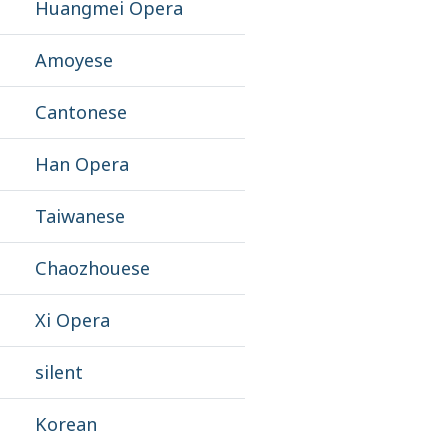
Huangmei Opera
Amoyese
Cantonese
Han Opera
Taiwanese
Chaozhouese
Xi Opera
silent
Korean