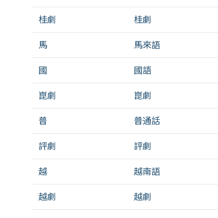
桂劇
桂劇
馬
馬來語
國
國語
崑劇
崑劇
普
普通話
評劇
評劇
越
越南語
越劇
越劇