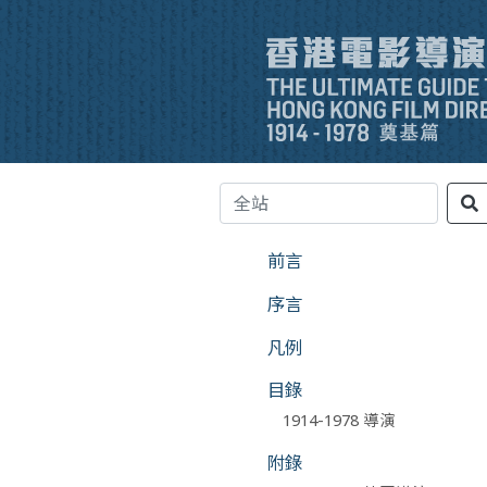
前言
序言
凡例
目錄
1914-1978 導演
附錄