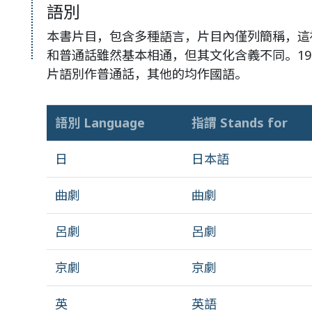
語別
本書片目，包含多種語言，片目內僅列簡稱，這
和普通話雖然基本相通，但其文化含義不同。19
片語別作普通話，其他的均作國語。
語別 Language
指謂 Stands for
日
日本語
曲劇
曲劇
呂劇
呂劇
京劇
京劇
英
英語