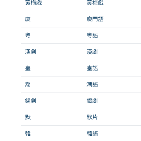
黃梅戲
黃梅戲
廈
廈門語
粵
粵語
漢劇
漢劇
臺
臺語
潮
潮語
錫劇
錫劇
默
默片
韓
韓語