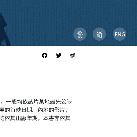
灣，一般均依該片某地最先公映
展的首映日期。內地的影片，
均依其出廠年期，本書亦依其