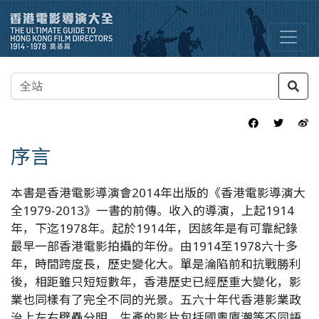
序言
本書是香港電影導演會2014年出版的《香港電影導演大
全1979-2013》一書的前傳。收入的導演，上起1914
年，下迄1978年。起於1914年，因該年是有可靠紀錄
最早一部香港電影拍攝的年份。由1914至1978六十多
年，時間跨度長，歷史變化大。單是淪陷前和抗戰勝利
後，相距雖只短短數年，香港歷史已經歷重大變化，影
業也同樣有了完全不同的光景。五六十年代香港影業政
治上左右壁壘分明，生產的影片包括國粵廈潮等不同語