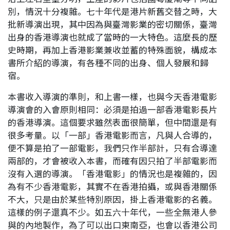
別，情況十分複雜。七十年代是港片新舊交替之時，大
批新導演出現，其中因為與臺灣影業的密切關係，臺灣
出身的香港導演也就成了當時的一大特色。這麼長的歷
史時期，再加上香港影業兼收並蓄的特殊面貌，構成本
書所介紹的導演，有各種不同的出身、個人發展和歸
宿。
本書收入導演的準則，和上書一樣，也與今天香港電影
導演會的入會原則相同：必須是拍過一部香港電影長片
的香港導演。這個要求雖然表面很簡單，但中間還是有
很多考量。以「一部」香港電影而言，凡與人合導的，
便不算是拍了一部電影，我們只作半部計，只有合導達
兩部的，才會被收入本書，而確有因只拍了半部電影而
沒有入選的導演。「香港電影」的情況也是複雜的，因
為有不少香港電影，其實不在香港拍攝，或與香港關係
不大，只是由於某些特別原因，掛上香港電影的名義。
這樣的例子還真不少。如五六十年代，一些全無港人參
與的內地製作，為了可以出口東南亞，也會以香港公司