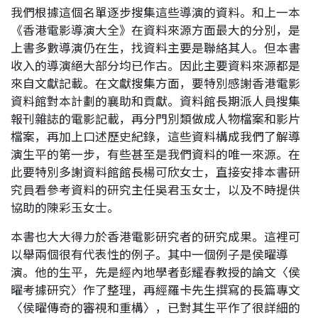
我們根據這個名單逐步搜集這些導演的資料。和上一本
《香港電影導演大全》在資料來源方面最大的分別，是
上書多數導演仍在生，找資料主要是聯絡其人。但本書
收入的導演絕大部分均已作古。因此主要資料來源都是
來自文獻記載。在文獻搜集方面，要特別感謝香港電影
資料館對本計劃的襄助和貢獻。資料館長期派人員搜集
報刊雜誌的電影記載，再分門別類做成人物檔案和影片
檔案，再加上口述歷史紀錄，這些資料構成我們了解導
演生平的第一步，有些甚至是我們資料的唯一來源。在
此要特別多謝資料館館長楊可欣女士，直接安排本書研
究員看參考資料的研究主任吳君玉女士，以及不時提供
協助的陳彩玉女士。
本書也大大得力於香港電影研究者的研究成果。這裡可
以舉兩個很有代表性的例子。其中一個例子是侯曜導
演。他的生平，先是經內地學者彭耀春教授的論文〈侯
曜考據研究〉作了整理，再經羅卡先生撰寫的長篇專文
〈侯曜傳奇的審視和重構〉，已對其生平作了很詳細的