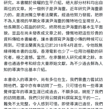
研究。本書關於侯曜的生平介紹，絕大部分材料均出自
兩位的文章。另一個例子是尹海靈。近年研究尹海靈最
力的，是澳洲獨立學者法蘭賓。經過他努力發掘，把原
不為人重視的早期女導演尹海靈的獨特地位呈現世人。
他長期苦心孤詣的研究，終爬梳出尹海靈的基本生平面
貌，並且在尚未發表成文章之前，慷慨地把這些珍貴的
資料傳給本書編者，讓本書撰寫尹海靈小傳的時候可以
用到。可惜法蘭賓先生已於2018年4月逝世，令他既無
緣得睹本書的出版，香港電影也少了一位用功極勤的研
究者，極之遺憾。當然，在承襲前人研究成果之餘，本
書也通過參考和綜合大量原始文獻，為不少過去鮮為人
知的導演作出基本介紹。
本書收入的導演中，尚有多位在生，我們曾盡力嘗試訪
問他們，當中亦有幸訪問了一些。只可惜也有一些導演
覺得當年的導演生涯已成過去，不願多談，婉拒了我們
的訪問邀請。我們只好用公開資料撰寫其生平的一二，
難免不太完整，令人感到可惜。即使導演已過世，我們