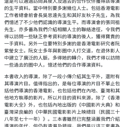
還是可以通過訪問其後人及過去的合作伙伴獲得該導演
的生平資料。當中特別要多謝幾位人士。包括香港電影
工作者總會前會長吳思遠先生和其好友秋子先生，為我
們憶述了不少他們認識的導演生平。而導演會的張同祖
先生，亦多番為我們介紹相關人士的聯絡途徑，令我們
得以訪問一些缺乏參考資料的導演的後人，獲得寶貴的
一手資料。另外一位要特別多謝的是香港電影研究者阮
紫瑩女士。阮女士多年與影圈中人打交道，在退休影人
中建立了廣泛的人脈，多得她的轉介，我們才得以訪問
一些過去的圈中人，憶述他們的合作導演資料。
本書收入的導演，除了一段小傳介紹其生平外，還附有
其導演片目。值得指出的，是每位導演的片目不單止包
括他們導演的香港電影，也包括他們在內地、臺灣和其
他地方執導的影片。所以片目的資料來源，除了《香港
電影大全》外，也包括內地出版的《中國影片大典》和
臺灣梁良編的《中華民國電影影片上映總目（民國三十
八年至七十一年）》。三本書雖然已完整涵蓋我們介紹
導演的年代，但仍有遺漏及錯誤，我們是以這三套書為