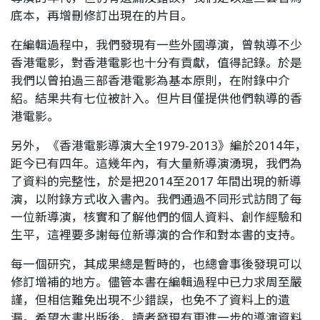
底本，再增刪修訂出現在的片目。
在編輯過程中，我們發現有一些外國導演，曾執導不少
香港電影，對香港電影也十分有貢獻，值得記錄。於是
我們以曾拍過三部香港電影為基本原則，在附錄中介
紹。結果共有七位被計入。但片目僅提供他們執導的香
港電影。
另外，《香港電影導演大全1979-2013》編於2014年，
距今已有四年。這幾年內，有大量新導演湧現，我們為
了資料的完整性，於是把2014至2017 年間出現的新導
演，以附錄方式收入書內。我們通過不同形式訪問了每
一位新導演，核實和了解他們的個人資料、創作經驗和
生平，這裡要多謝每位新導演的合作和對本書的支持。
每一個研究，其成果總是暫時的，也總會事後發現可以
修訂增補的地方。儘管本書在編輯過程中已力求周至嚴
謹，但相信難免出現不少錯誤，也免不了資料上的遺
漏。希望本書出版後，讀者發現有更進一步的導演資料