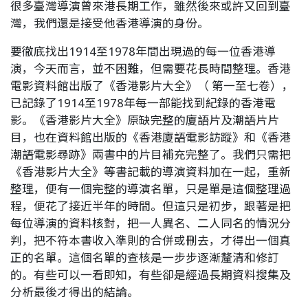
很多臺灣導演曾來港長期工作，雖然後來或許又回到臺
灣，我們還是接受他香港導演的身份。
要徹底找出1914至1978年間出現過的每一位香港導
演，今天而言，並不困難，但需要花長時間整理。香港
電影資料館出版了《香港影片大全》（ 第一至七卷），
已記錄了1914至1978年每一部能找到紀錄的香港電
影。《香港影片大全》原缺完整的廈語片及潮語片片
目，也在資料館出版的《香港廈語電影訪蹤》和《香港
潮語電影尋跡》兩書中的片目補充完整了。我們只需把
《香港影片大全》等書記載的導演資料加在一起，重新
整理，便有一個完整的導演名單，只是單是這個整理過
程，便花了接近半年的時間。但這只是初步，跟著是把
每位導演的資料核對，把一人異名、二人同名的情況分
判，把不符本書收入準則的合併或刪去，才得出一個真
正的名單。這個名單的查核是一步步逐漸釐清和修訂
的。有些可以一看即知，有些卻是經過長期資料搜集及
分析最後才得出的結論。