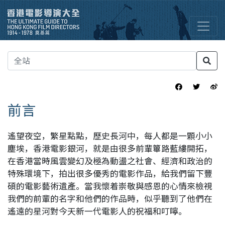
前言
遙望夜空，繁星點點，歷史長河中，每人都是一顆小小
塵埃，香港電影銀河，就是由很多前輩篳路藍縷開拓，
在香港當時風雲變幻及極為動盪之社會、經濟和政治的
特殊環境下，拍出很多優秀的電影作品，給我們留下豐
碩的電影藝術遺產。當我懷着崇敬與感恩的心情來檢視
我們的前輩的名字和他們的作品時，似乎聽到了他們在
遙遠的星河對今天新一代電影人的祝福和叮嚀。