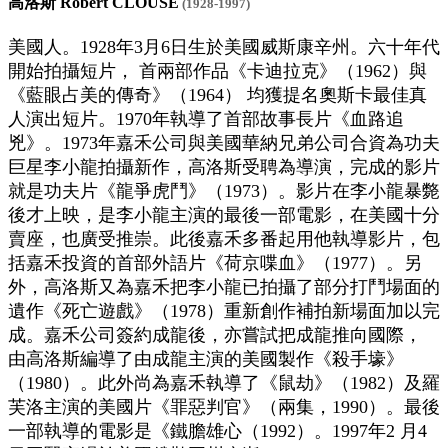
高洛斯 Robert CLOUSE
(1928-1997)
美國人。1928年3月6日生於美國威斯康辛州。六十年代
開始拍攝短片， 首兩部作品《卡迪拉克》（1962）與
《藍眼占美的傳奇》（1964） 均獲提名奧斯卡最佳真
人演出短片。1970年執導了首部故事長片《血路追
兇》。1973年嘉禾公司與美國華納兄弟公司合資為功夫
巨星李小龍拍攝新作，高洛斯受聘為導演，完成的影片
就是功夫片《龍爭虎鬥》（1973）。影片在李小龍暴斃
後才上映，是李小龍主演的最後一部電影，在美國十分
賣座，也廣受推崇。此後嘉禾多番起用他執導影片，包
括嘉禾投資的首部外語片《荷京喋血》（1977）。另
外，高洛斯又為嘉禾把李小龍已拍攝了部分打鬥場面的
遺作《死亡遊戲》（1978）重新創作補拍新場面加以完
成。嘉禾公司簽約成龍後，亦嘗試把成龍推向國際，
由高洛斯編導了由成龍主演的美國製作《殺手壕》
（1980）。此外尚為嘉禾執導了《鼠劫》（1982）及羅
芙洛主演的美國片《罪惡判官》（兩集，1990）。最後
一部執導的電影是《鐵膽雄心（1992）。1997年2 月4