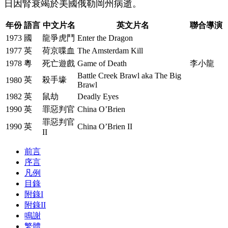
日因腎衰竭於美國俄勒岡州病逝。
年份
語言
中文片名
英文片名
聯合導演
1973
國
龍爭虎鬥
Enter the Dragon
1977
英
荷京喋血
The Amsterdam Kill
1978
粵
死亡遊戲
Game of Death
李小龍
Battle Creek Brawl aka The Big
英
殺手壕
1980
Brawl
1982
英
鼠劫
Deadly Eyes
1990
英
罪惡判官
China O’Brien
罪惡判官
1990
英
China O’Brien II
II
前言
序言
凡例
目錄
附錄I
附錄II
鳴謝
繁體