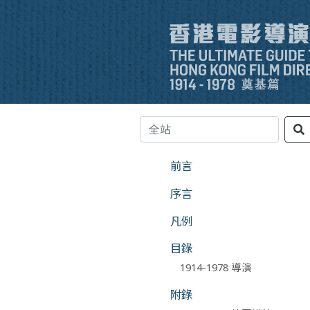
前言
序言
凡例
目錄
1914-1978 導演
附錄