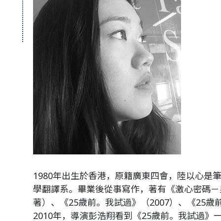
1980年出生於香港，原籍廣東四會，陸以心是筆
學翻譯系。畢業後從事寫作，著有《激心密碼－男
著）、《25歲前。我試過》（2007）、《25歲
2010年，導演彭浩翔看到《25歲前。我試過