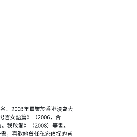
名。2003年畢業於香港浸會大
言女語篇》（2006，合
前。我敢愛》（2008）等書。
》一書，喜歡她曾任私家偵探的背