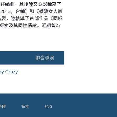
擔任編劇。其後陸又為彭編寫了
2013，合編）和《撒嬌女人最
任監製，陸執導了首部作品《同班
探索及其同性情誼。近期曾為
名
聯合導演
zy Crazy
繁體
简体
ENG