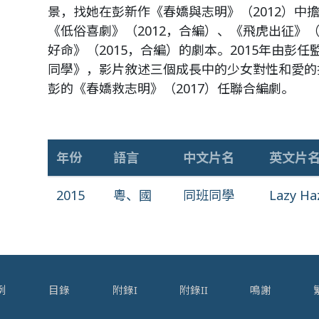
景，找她在彭新作《春嬌與志明》（2012）中
《低俗喜劇》（2012，合編）、《飛虎出征》（
好命》（2015，合編）的劇本。2015年由彭
同學》，影片敘述三個成長中的少女對性和愛的
彭的《春嬌救志明》（2017）任聯合編劇。
年份
語言
中文片名
英文片
2015
粵、國
同班同學
Lazy Ha
例
目錄
附錄I
附錄II
鳴謝