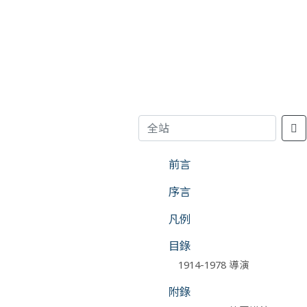
前言
序言
凡例
目錄
1914-1978 導演
附錄