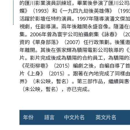
的匯川影業演員訓練班，畢業後參演了匯川公司
蝶》（1993）和《一九四九劫後英雄傳》（19
活躍於影壇任特約演員。1997年隨導演潘文傑
視劇，任副導演。兩年後離開永盛音像。隨潘在
集。2006年曾為寰宇公司拍攝劇集《詠春》（20
資的《單身部落》（2007）任行政策劃。後獲邀
年離開。其後在張家輝為驕陽電影公司執導的《盂
片。影片完成後成為驕陽的合約員工，為驕陽的恐
《花街柳巷》（2015）編劇之後，自編自導了
片《上身》（2015）。跟著在內地完成了同樣
界》（未公映，暫名）。第三部作品，繼續與惠
（未公映，暫名），亦已完成。
年份
語言
中文片名
英文片名