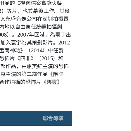
出品的《機密檔案實錄火蝴
93）等片，也兼幕後工作。其後
加入永盛音像公司在深圳拍攝電
內地以自由身任統籌拍攝劇
08）。2007年回港，為寰宇出
加入寰宇為其策劃影片。2012
蘭神功》（2014）中任製
怖片《四非》（2015）和
首部作品，由惠英紅主演的恐怖
由惠主演的第二部作品《陰陽
合作拍攝的恐怖片《綁靈》
聯合導演