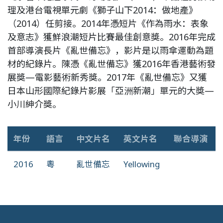
理及港台電視單元劇《獅子山下2014：做地產》
（2014）任剪接。2014年憑短片《作為雨水：表象
及意志》獲鮮浪潮短片比賽最佳創意獎。2016年完成
首部導演長片《亂世備忘》，影片是以雨傘運動為題
材的紀錄片。陳憑《亂世備忘》獲2016年香港藝術發
展獎—電影藝術新秀獎。2017年《亂世備忘》又獲
日本山形國際紀錄片影展「亞洲新潮」單元的大獎—
小川紳介獎。
年份
語言
中文片名
英文片名
聯合導演
2016
粵
亂世備忘
Yellowing