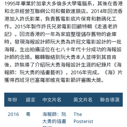
1995年畢業於加拿大多倫多大學電腦系，其後在香港
和北京經營互聯網公司和餐飲連鎖店。2014年回流香
港加入許氏影業，負責舊電影底片保育和數碼化工
作。2015年製作許氏兄弟電影回顧特輯《走進老許
記》。回流香港的一年為家庭整理儲存舊物的倉庫
時，發現海報設計師阮大勇為許冠文電影設計的一批
海報，生出拍攝這位在七八十年代十分成功的海報設
計師的念頭。輾轉聯絡到阮大勇本人並得到其首肯
後，許執導了介紹阮大勇海報設計生涯的紀錄片《海
報師：阮大勇的插畫藝術》，2016年完成。《海》片
獲得西班牙巴塞羅那維克電影節評審團大獎。
年份
語言
中文片名
英文片名
聯合導演
2016
粵
海報師：阮
The
大勇的插畫
Posterist