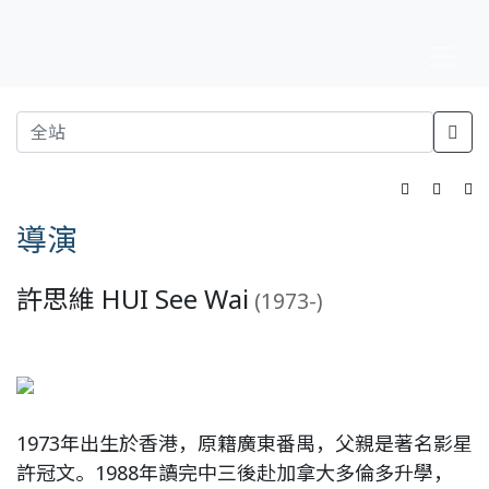
導演
許思維 HUI See Wai
(1973-)
1973年出生於香港，原籍廣東番禺，父親是著名影星
許冠文。1988年讀完中三後赴加拿大多倫多升學，