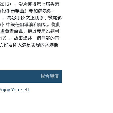
012），影片獲得第七屆香港
片《殺手奏鳴曲》參加鮮浪潮。
篇），為歌手鄒文正執導了微電影
《等》中兼任副導演和剪接。從此
，盧負責執導，把以喪屍為題材
17）。故事講述一個無能的青
與好友闖入滿是喪屍的香港街
聯合導演
njoy Yourself