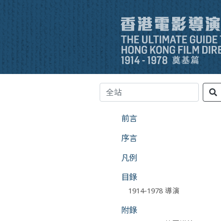
前言
序言
凡例
目錄
1914-1978 導演
附錄