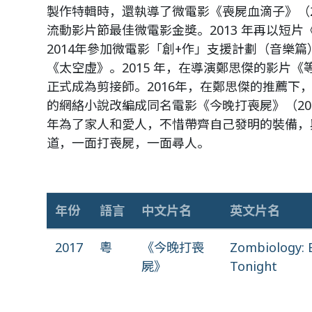
製作特輯時，還執導了微電影《喪屍血滴子》（2
流動影片節最佳微電影金獎。2013 年再以短
2014年參加微電影「創+作」支援計劃（音樂
《太空虛》。2015 年，在導演鄭思傑的影片
正式成為剪接師。2016年，在鄭思傑的推薦下
的網絡小說改編成同名電影《今晚打喪屍》（20
年為了家人和愛人，不惜帶齊自己發明的裝備，
道，一面打喪屍，一面尋人。
年份
語言
中文片名
英文片名
2017
粵
《今晚打喪
Zombiology: E
屍》
Tonight