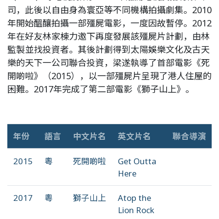
司，此後以自由身為寰亞等不同機構拍攝劇集。2010
年開始醞釀拍攝一部殭屍電影，一度因故暫停。2012
年在好友林家棟力邀下再度發展該殭屍片計劃，由林
監製並找投資者。其後計劃得到太陽娛樂文化及古天
樂的天下一公司聯合投資，梁遂執導了首部電影《死
開啲啦》（2015），以一部殭屍片呈現了港人住屋的
困難。2017年完成了第二部電影《獅子山上》。
年份
語言
中文片名
英文片名
聯合導演
2015
粵
死開啲啦
Get Outta
Here
2017
粵
獅子山上
Atop the
Lion Rock