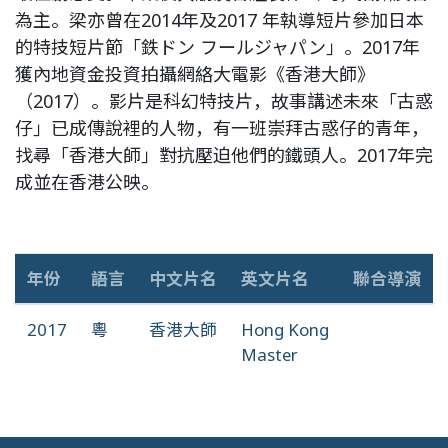
為主。梁亦曾在2014年及2017 年執導短片參加日本
的特技短片節「鉄ドン フールジャパン」。2017年
獲內地資金投資拍攝網絡大電影《香港大師》
（2017）。影片是科幻特技片，故事講述未來「古惑
仔」已成傳說裡的人物，有一班崇拜古惑仔的青年，
找尋「香港大師」對抗壓迫他們的鐵頭人。2017年完
成並在香港公映。
年份
語言
中文片名
英文片名
聯合導演
2017
粵
香港大師
Hong Kong
Master