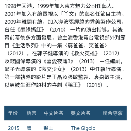
1998年回港，1999年加入東方魅力公司任藝人。
2001年加入有線電視以「丫文」的藝名任節目主持。
2009年離開有線，加入導演張經緯的秀美製作公司，
曾任《墨綠嫣紅》（2010） 一片的演出指導。其後
幕前幕後多方面發展，曾主演香港電台電視部外判節
目《生活系列》中的一集〈窮爸爸．笑爸爸〉
（2012），在郭子健導演的《救火英雄》（2012）
及錢國偉導演的《喜愛夜蒲3》（2013） 中任編劇，
翁子光導演的《微交少女》（2013）中任執行導演。
第一部執導的影片是王晶及張敏監製、袁嘉敏主演，
以男妓生涯作題材的喜劇《鴨王》（2015）。
年份
語言
中文片名
英文片名
聯合導演
2015
粵
鴨王
The Gigolo