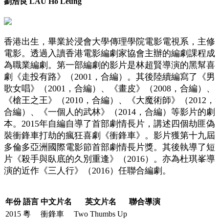
劉浩良 LAU Ho Leung
香港出生，畢業於浸會大學傳理學院電影電視系，主修
電影。透過入讀香港電影編劇家協會主辦的編劇課程成
為職業編劇。第一部編劇的影片是林超賢導演的黑幫喜
劇《走投有路》（2001，合編）。其後陸續編寫了《男
歌女唱》（2001，合編）、《畫皮》（2008，合編）、
《槍王之王》（2010，合編）、《大魔術師》（2012，
合編）、《一個人的武林》（2014，合編）等影片的劇
本。2015年自編自導了首部劇情長片，講述四個劫匪偽
裝衝鋒車打劫的瘋狂喜劇《衝鋒車》。影片獲第十九屆
多倫多亞洲國際電影節首部劇情長片獎。其後執導了短
片《殺手與臥底的久別重逢》（2016）。亦為杜琪峯導
演的近作《三人行》（2016）任聯合編劇。
年份
語言
中文片名
英文片名
聯合導演
2015
粵
衝鋒車
Two Thumbs Up