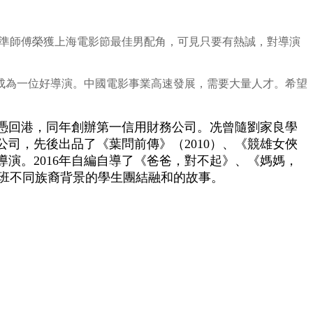
葉準師傅榮獲上海電影節最佳男配角，可見只要有熱誠，對導演
成為一位好導演。中國電影事業高速發展，需要大量人才。希望
研究文憑回港，同年創辦第一信用財務公司。冼曾隨劉家良學
作公司，先後出品了《葉問前傳》（2010）、《競雄女俠
導演。2016年自編自導了《爸爸，對不起》、《媽媽，
一班不同族裔背景的學生團結融和的故事。