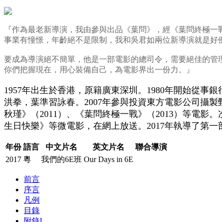
『作為最老新導演，我由參與出品《葉問》，經《葉問終極一戰
事業有憧憬，年齡絕不是限制，我和吳君如兩位新導演就是好
要成為導演絕不簡單，他是一部電影的總司令，需要絕佳的管
你們把握現在，用心裝備自己，為電影界出一份力。』
1957年出生於香港，原籍廣東深圳。1980年開始從事
洪拳，葉準習詠春。2007年參與投資東方電影公司攝製甄
秋瑾》（2011）、《葉問終極一戰》（2013）等電
生日快樂》等微電影，在網上放送。2017年執導了第
年份
語言
中文片名
英文片名
聯合導演
2017
粵
我們的6E班
Our Days in 6E
前言
序言
凡例
目錄
附錄I