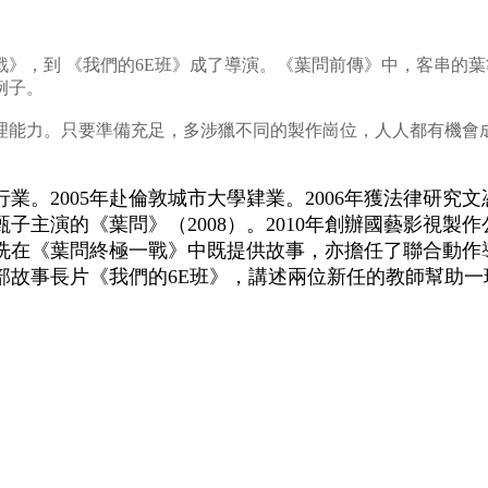
》，到 《我們的6E班》成了導演。《葉問前傳》中，客串的
例子。
理能力。只要準備充足，多涉獵不同的製作崗位，人人都有機會
銀行業。2005年赴倫敦城市大學肄業。2006年獲法律
子主演的《葉問》（2008）。2010年創辦國藝影視製
影。冼在《葉問終極一戰》中既提供故事，亦擔任了聯合動作
一部故事長片《我們的6E班》，講述兩位新任的教師幫助